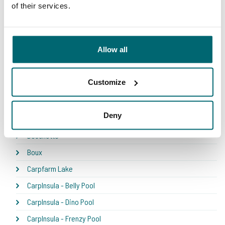
of their services.
* NEW * Karperdroom - Artjeswiel
* NEW * Karperdroom - Extreme
Allow all
Bel Eaux - Belforet
Bel Eaux - Belsaules
Customize
Bel Eaux - Belvare
Bel Eaux - Etang du Yeti
Deny
Bel'ecaille
Boschetto
Boux
Carpfarm Lake
CarpInsula - Belly Pool
CarpInsula - Dino Pool
CarpInsula - Frenzy Pool