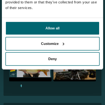
provided to them or that they’ve collected from your use
of their services.
Allow all
Ontdek LodgingCarp - Etang de Vaise
Customize
Deny
1