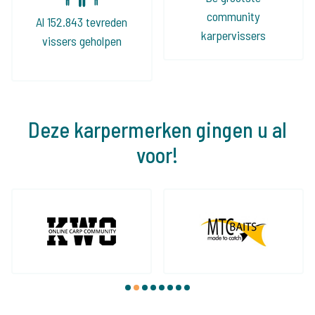
community
Al 152.843 tevreden
karpervissers
vissers geholpen
Deze karpermerken gingen u al
voor!
1
2
3
4
5
6
7
8