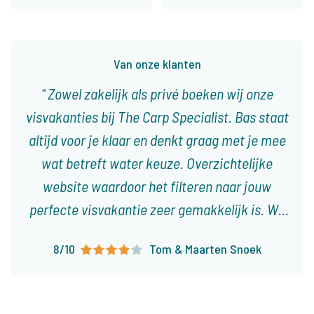
Van onze klanten
Zowel zakelijk als privé boeken wij onze
visvakanties bij The Carp Specialist. Bas staat
altijd voor je klaar en denkt graag met je mee
wat betreft water keuze. Overzichtelijke
website waardoor het filteren naar jouw
perfecte visvakantie zeer gemakkelijk is. Wij
boeken onze visvakanties nu al ruim 10 jaar bij
8/10
Tom & Maarten Snoek
The Carp Specialist en zullen dat zonder
twijfel nog lang blijven doen!