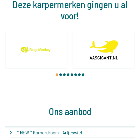
Deze karpermerken gingen u al
voor!
1
2
3
4
5
6
7
8
Ons aanbod
* NEW * Karperdroom - Artjeswiel