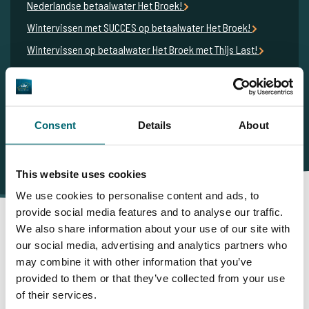
Nederlandse betaalwater Het Broek!
Wintervissen met SUCCES op betaalwater Het Broek!
Wintervissen op betaalwater Het Broek met Thijs Last!
Succesvol karpervissen in het vroege voorjaar op het
Nederlandse betaalwater Het Broek!
Consent
Details
About
This website uses cookies
We use cookies to personalise content and ads, to
provide social media features and to analyse our traffic.
We also share information about your use of our site with
our social media, advertising and analytics partners who
Daarom boekt u bij The Carp
may combine it with other information that you’ve
provided to them or that they’ve collected from your use
Specialist
of their services.