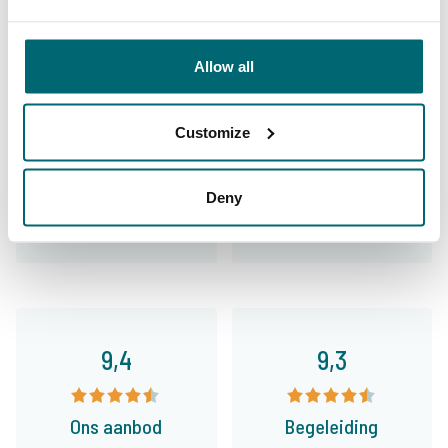
35051 vissers
hebben ons al beoordeeld
Allow all
Customize
9,7
9,2
Deny
Algemeen
Faciliteiten
9,4
9,3
Ons aanbod
Begeleiding