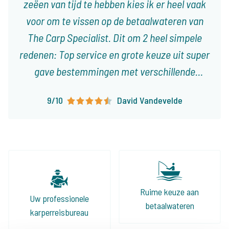
zeëen van tijd te hebben kies ik er heel vaak
voor om te vissen op de betaalwateren van
The Carp Specialist. Dit om 2 heel simpele
redenen: Top service en grote keuze uit super
gave bestemmingen met verschillende
karakteristieken! Ieder type visser vindt er
9/10
David Vandevelde
visvakanties die op het lijf geschreven zijn!
Ruime keuze aan
Uw professionele
betaalwateren
karperreisbureau