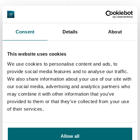
Consent
Details
About
De grootste
community
Al 152.931 tevreden
karpervissers
This website uses cookies
vissers geholpen
We use cookies to personalise content and ads, to
provide social media features and to analyse our traffic.
We also share information about your use of our site with
our social media, advertising and analytics partners who
Deze karpermerken gingen u al
may combine it with other information that you’ve
provided to them or that they’ve collected from your use
voor!
of their services.
Allow all