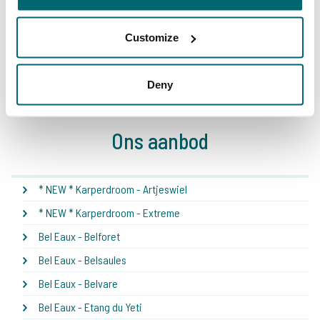
Customize
1
2
3
4
5
6
7
8
Deny
Ons aanbod
* NEW * Karperdroom - Artjeswiel
* NEW * Karperdroom - Extreme
Bel Eaux - Belforet
Bel Eaux - Belsaules
Bel Eaux - Belvare
Bel Eaux - Etang du Yeti