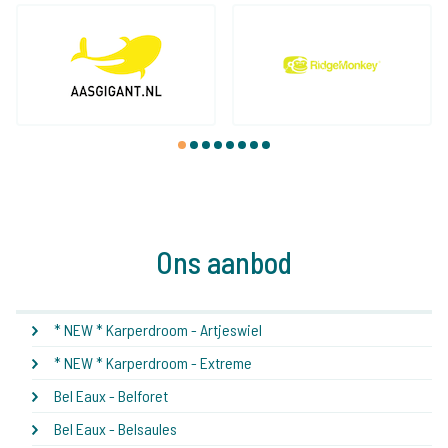
1
2
3
4
5
6
7
8
Ons aanbod
* NEW * Karperdroom - Artjeswiel
* NEW * Karperdroom - Extreme
Bel Eaux - Belforet
Bel Eaux - Belsaules