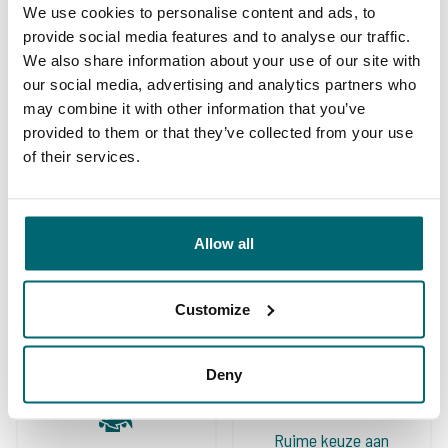
We use cookies to personalise content and ads, to
Toen ik jaren geleden in Frankrijk begon te
provide social media features and to analyse our traffic.
We also share information about your use of our site with
vissen wist ik niet waar ik moest boeken. Mijn
our social media, advertising and analytics partners who
eerste reizen heb ik bij niet nader te noemen
may combine it with other information that you’ve
provided to them or that they’ve collected from your use
organisaties geboekt en dat viel wel eens
of their services.
tegen. Sinds ik jaren geleden The Carp
Specialist heb gevonden zit ik op mijn honk,
met 3 tot 4 reizen per jaar weet ik dat het
Allow all
8/10
Harrie Mensink
altijd goed is of goed komt. Er vallen steeds
meer nietszeggende wateren af en er komen
Customize
mooie voor terug, zowel voor de tent als de
volledig ingerichte huizen aan het water. Ook
Deny
het vissen met een groep vind ik geweldig, dit
jaar gaan we zelfs 2 keer op pad met zijn
Ruime keuze aan