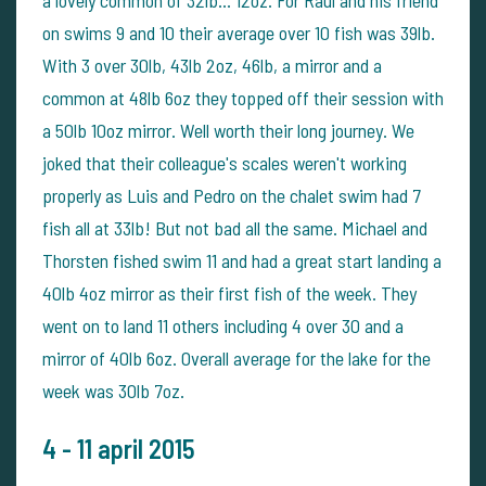
a lovely common of 32lb... 12oz. For Raul and his friend
on swims 9 and 10 their average over 10 fish was 39lb.
With 3 over 30lb, 43lb 2oz, 46lb, a mirror and a
common at 48lb 6oz they topped off their session with
a 50lb 10oz mirror. Well worth their long journey. We
joked that their colleague's scales weren't working
properly as Luis and Pedro on the chalet swim had 7
fish all at 33lb! But not bad all the same. Michael and
Thorsten fished swim 11 and had a great start landing a
40lb 4oz mirror as their first fish of the week. They
went on to land 11 others including 4 over 30 and a
mirror of 40lb 6oz. Overall average for the lake for the
week was 30lb 7oz.
4 - 11 april 2015