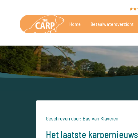
The Carp Specialist wordt beoordeeld met een
9,4
Home
Betaalwateroverzicht
De mooiste betaalwateren
Geschreven door: Bas van Klaveren
Het laatste karpernieuws