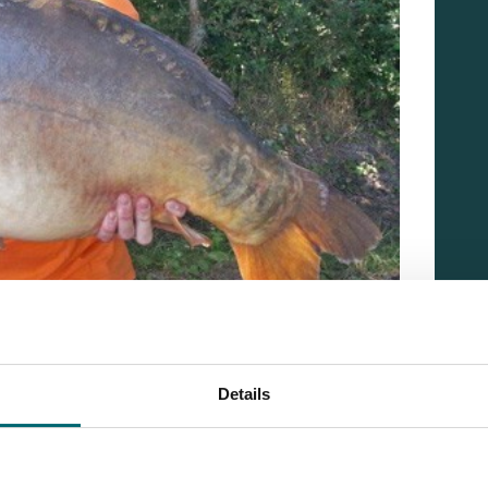
perbestemming waarbij actie, een mooie natuur en
Details
 wateren
Alberts Lake
&
Busters Lake
op het Lac de
.