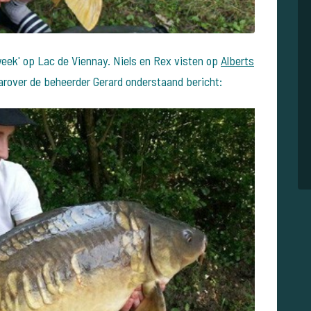
eek' op Lac de Viennay. Niels en Rex visten op
Alberts
rover de beheerder Gerard onderstaand bericht: