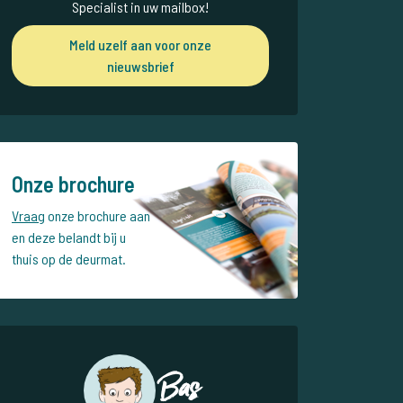
Specialist in uw mailbox!
Meld uzelf aan voor onze
nieuwsbrief
Onze brochure
Vraag
onze brochure aan
en deze belandt bij u
thuis op de deurmat.
Bas