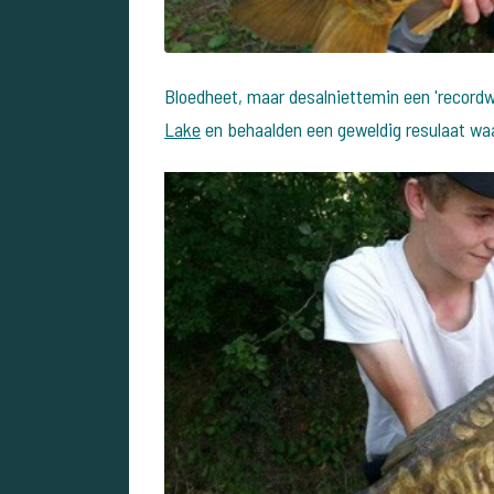
Bloedheet, maar desalniettemin een 'recordw
Lake
en behaalden een geweldig resulaat waa