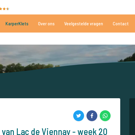
35101 beoordelingen
Heeft u hulp nodig?
Tel.
+
KarperKlets
Over ons
Veelgestelde vragen
Contact
Al meer dan 152.931 tevreden vissers
Voor én door karpervissers
 van Lac de Viennay - week 20