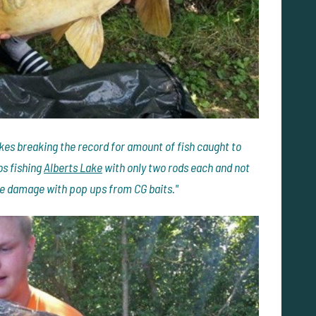
akes breaking the record for amount of fish caught to
os fishing
Alberts Lake
with only two rods each and not
he damage with pop ups from CG baits."