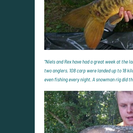
"Niels and Rex have had a great week at the l
two anglers. 108 carp were landed up to 18 kil
even fishing every night. A snowman rig did t