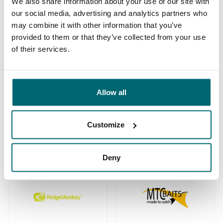
We also share information about your use of our site with
our social media, advertising and analytics partners who
may combine it with other information that you’ve
De grootste
provided to them or that they’ve collected from your use
community
Al 152.850 tevreden
of their services.
karpervissers
vissers geholpen
Allow all
Deze karpermerken gingen u al
Customize
voor!
Deny