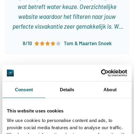
wat betreft water keuze. Overzichtelijke
website waardoor het filteren naar jouw
perfecte visvakantie zeer gemakkelijk is. Wij
boeken onze visvakanties nu al ruim 10 jaar bij
8/10
Tom & Maarten Snoek
The Carp Specialist en zullen dat zonder
twijfel nog lang blijven doen!
Consent
Details
About
Ruime keuze aan
Uw professionele
betaalwateren
karperreisbureau
This website uses cookies
We use cookies to personalise content and ads, to
provide social media features and to analyse our traffic.