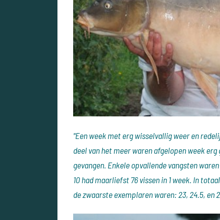
"Een week met erg wisselvallig weer en redeli
deel van het meer waren afgelopen week erg g
gevangen. Enkele opvallende vangsten waren er
10 had maarliefst 76 vissen in 1 week. In tota
de zwaarste exemplaren waren: 23, 24.5, en 2 x