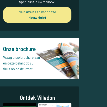
Specialist in uw mailbox!
Meld uzelf aan voor onze
nieuwsbrief
Onze brochure
Vraag
onze brochure aan
en deze belandt bij u
thuis op de deurmat.
Ontdek Villedon