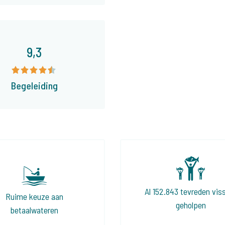
9,3
Begeleiding
Al 152.843 tevreden vis
Ruime keuze aan
geholpen
betaalwateren