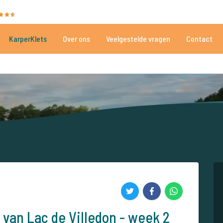
35009 beoordelingen
Heeft u hulp nodig?
Tel.
+
KarperKlets
Over ons
Veelgestelde vragen
Contact
Al meer dan 152.843 tevreden vissers
Voor én door karpervissers
 van Lac de Villedon - week 2