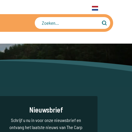
31 6 556 88 912
WhatsApp
+31 6 556 88 912
NL
Tienduizenden foto's en video's
Nieuwsbrief
Schrijf u nu in voor onze nieuwsbrief en
ontvang het laatste nieuws van The Carp