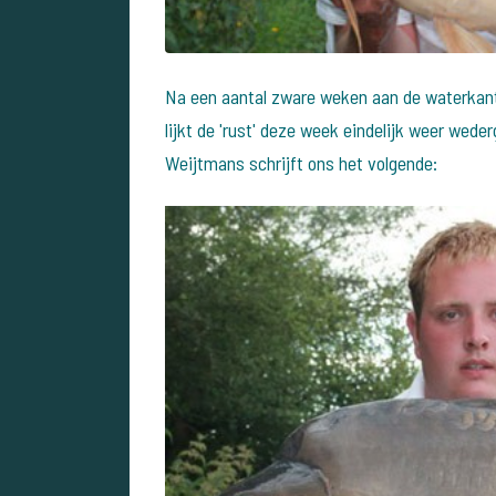
Na een aantal zware weken aan de waterkant
lijkt de 'rust' deze week eindelijk weer wed
Weijtmans schrijft ons het volgende: