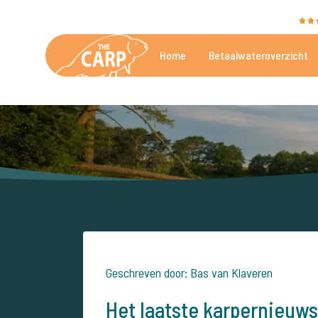
The Carp Specialist wordt beoordeeld met een
9,4
Home
Betaalwateroverzicht
De mooiste betaalwateren
Geschreven door: Bas van Klaveren
Het laatste karpernieuws