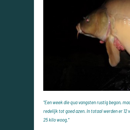
"Een week die qua vangsten rustig begon, maa
redelijk tot goed azen. In totaal werden er 1
25 kilo woog."