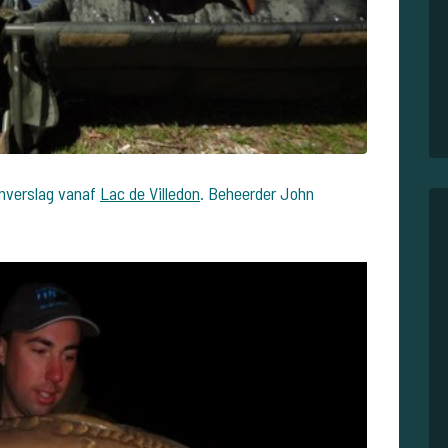
enverslag vanaf
Lac de Villedon
. Beheerder John