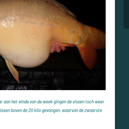
r aan het einde van de week gingen de vissen toch weer
2 vissen boven de 20 kilo gevangen, waarvan de zwaarste