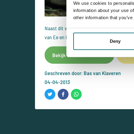
We use cookies to personalis
information about your use of
other information that you’ve
Naast dit vangstenverslag vindt u op
de rev
van Ee en Robin Brinkman die het bekijken z
Deny
Bekijk dit betaalwater
Meld
Geschreven door: Bas van Klaveren
04-04-2013