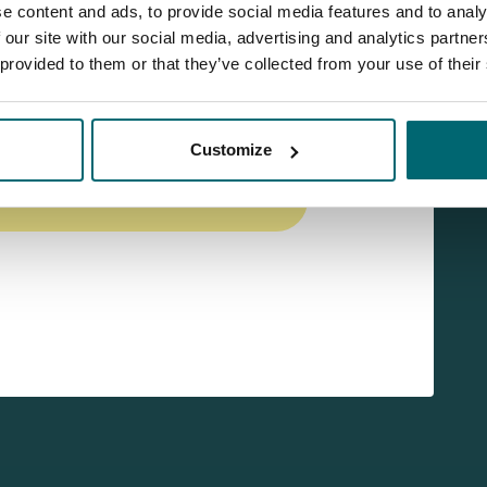
e content and ads, to provide social media features and to analy
 our site with our social media, advertising and analytics partn
 provided to them or that they’ve collected from your use of their
iewpagina van Lac de Villedon
ook bijdragen van Alfons
eker waard zijn!
Customize
 uzelf aan voor onze nieuwsbrief