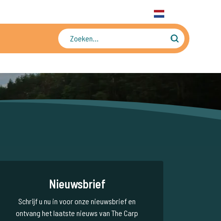
31 6 556 88 912
WhatsApp
+31 6 556 88 912
NL
Tienduizenden foto's en video's
Nieuwsbrief
Schrijf u nu in voor onze nieuwsbrief en
ontvang het laatste nieuws van The Carp