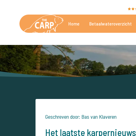
The Carp Specialist wordt beoordeeld met een
9,4
Home
Betaalwateroverzicht
De mooiste betaalwateren
Geschreven door: Bas van Klaveren
Het laatste karpernieuws