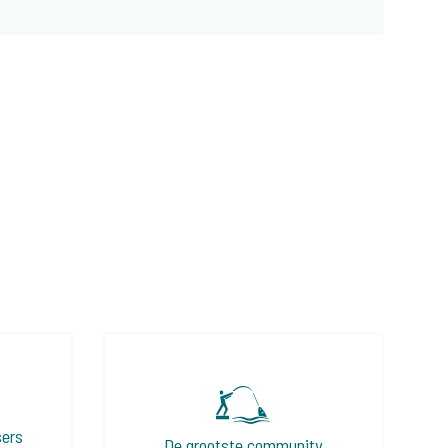
sers
De grootste community