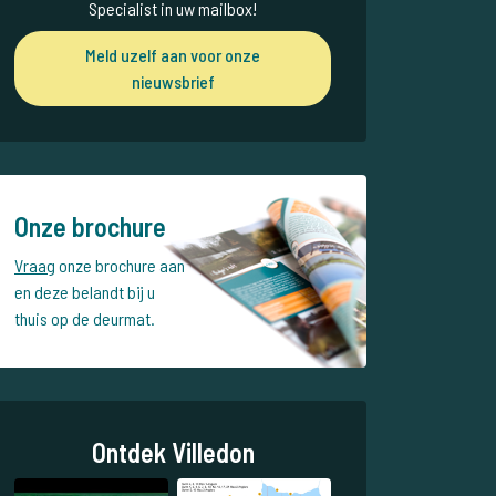
Specialist in uw mailbox!
Meld uzelf aan voor onze
nieuwsbrief
Onze brochure
Vraag
onze brochure aan
en deze belandt bij u
thuis op de deurmat.
Ontdek Villedon