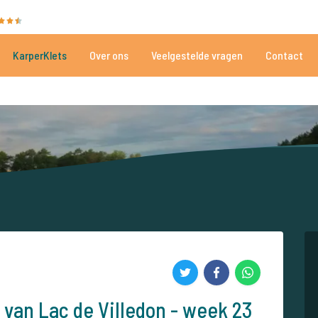
35009 beoordelingen
Heeft u hulp nodig?
Tel.
+
KarperKlets
Over ons
Veelgestelde vragen
Contact
Al meer dan 152.843 tevreden vissers
Voor én door karpervissers
 van Lac de Villedon - week 23