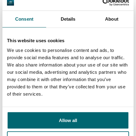
De grootste
community
Consent
Details
About
Al 152.874 tevreden
karpervissers
vissers geholpen
This website uses cookies
We use cookies to personalise content and ads, to
provide social media features and to analyse our traffic.
We also share information about your use of our site with
Deze karpermerken gingen u al
our social media, advertising and analytics partners who
voor!
may combine it with other information that you’ve
provided to them or that they’ve collected from your use
of their services.
Allow all