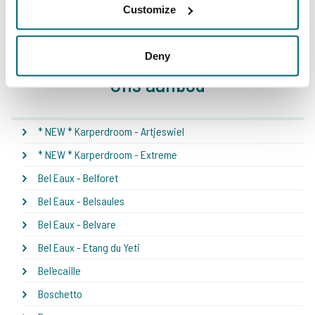
1
2
3
4
5
6
7
8
Customize
Deny
Ons aanbod
* NEW * Karperdroom - Artjeswiel
* NEW * Karperdroom - Extreme
Bel Eaux - Belforet
Bel Eaux - Belsaules
Bel Eaux - Belvare
Bel Eaux - Etang du Yeti
Bel'ecaille
Boschetto