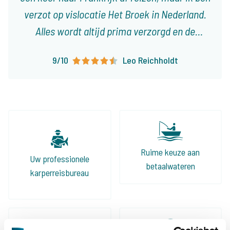
verzot op vislocatie Het Broek in Nederland.
Alles wordt altijd prima verzorgd en de
reisdocumenten zijn ruim op tijd en zeer
9/10
Leo Reichholdt
overzichtelijk. Er staan al weer verschillende
trips in de planning en ik kijk er enorm naar
uit!
Ruime keuze aan
Uw professionele
betaalwateren
karperreisbureau