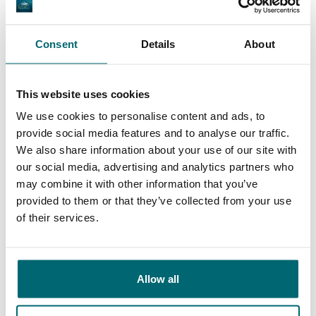
De grootste
community
Consent
Details
About
Al 152.910 tevreden
karpervissers
vissers geholpen
This website uses cookies
We use cookies to personalise content and ads, to
provide social media features and to analyse our traffic.
We also share information about your use of our site with
Deze karpermerken gingen u al
our social media, advertising and analytics partners who
voor!
may combine it with other information that you’ve
provided to them or that they’ve collected from your use
of their services.
Allow all