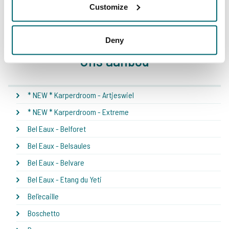
1
2
3
4
5
6
7
8
Customize
Deny
Ons aanbod
* NEW * Karperdroom - Artjeswiel
* NEW * Karperdroom - Extreme
Bel Eaux - Belforet
Bel Eaux - Belsaules
Bel Eaux - Belvare
Bel Eaux - Etang du Yeti
Bel'ecaille
Boschetto