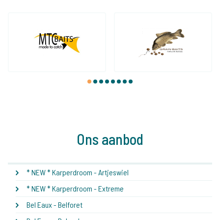
1
2
3
4
5
6
7
8
Ons aanbod
* NEW * Karperdroom - Artjeswiel
* NEW * Karperdroom - Extreme
Bel Eaux - Belforet