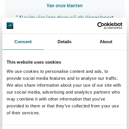
Van onze klanten
Al ruim vier jaar doen wij als Hengelsport
Leiden jaarlijks diverse karper-trips met
klanten naar binnen- en buitenland. Wij huren
Consent
Details
About
dan één of meerdere wateren af om met onze
klanten naar toe te gaan. Vanaf dag 1 is The
This website uses cookies
Carp Specialist hierin onze partner. Bij The
We use cookies to personalise content and ads, to
Carp Specialist weet je dat je niet voor
provide social media features and to analyse our traffic.
9/10
Robert & Martijn
onaangename verassingen komt te staan en
We also share information about your use of our site with
our social media, advertising and analytics partners who
dat alles tot in de puntjes geregeld is. Zijn
may combine it with other information that you’ve
aanbod is groot en divers, zo kunnen wij onze
provided to them or that they’ve collected from your use
klanten altijd wat leuks bieden!
of their services.