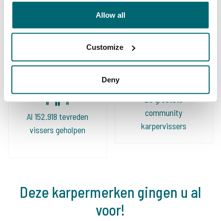
Ruime keuze aan
Uw professionele
Allow all
betaalwateren
karperreisbureau
Customize
Deny
De grootste
community
Al 152.918 tevreden
karpervissers
vissers geholpen
Deze karpermerken gingen u al
voor!