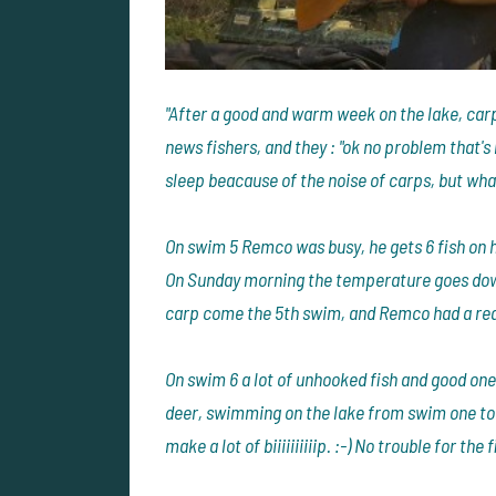
"After a good and warm week on the lake, carps
news fishers, and they : "ok no problem that's n
sleep beacause of the noise of carps, but wha
On swim 5 Remco was busy, he gets 6 fish on hi
On Sunday morning the temperature goes down
carp come the 5th swim, and Remco had a rea
On swim 6 a lot of unhooked fish and good ones
deer, swimming on the lake from swim one to t
make a lot of biiiiiiiiiip. :-) No trouble for the