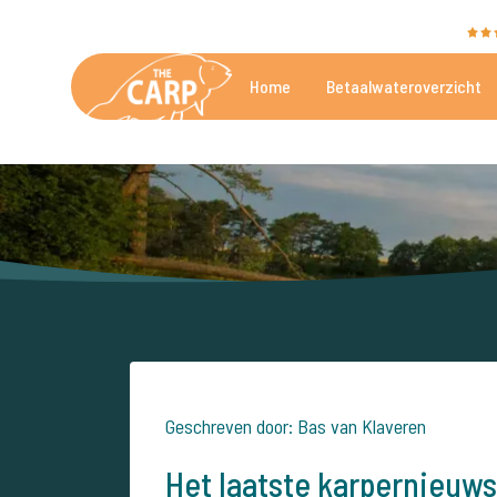
The Carp Specialist wordt beoordeeld met een
9,4
Home
Betaalwateroverzicht
De mooiste betaalwateren
Geschreven door: Bas van Klaveren
Het laatste karpernieuws