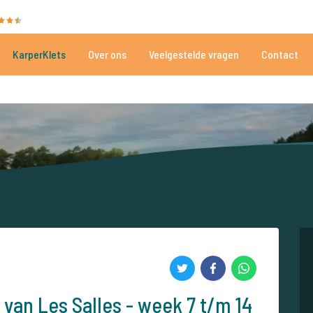
35010 beoordelingen
Heeft u hulp nodig?
Tel.
+
KarperKlets
Over ons
Veelgestelde vragen
Contact
Al meer dan 152.861 tevreden vissers
Voor én door karpervissers
 van Les Salles - week 7 t/m 14