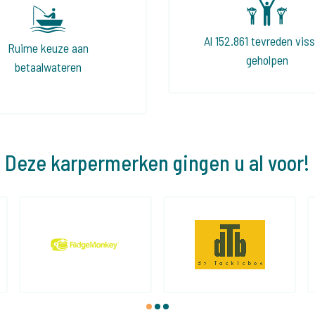
Al 152.861 tevreden vis
Ruime keuze aan
geholpen
betaalwateren
Deze karpermerken gingen u al voor!
1
2
3