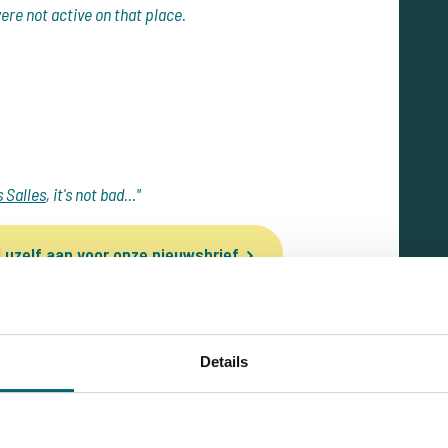
ere not active on that place.
 Salles
, it's not bad..."
 uzelf aan voor onze nieuwsbrief
Details