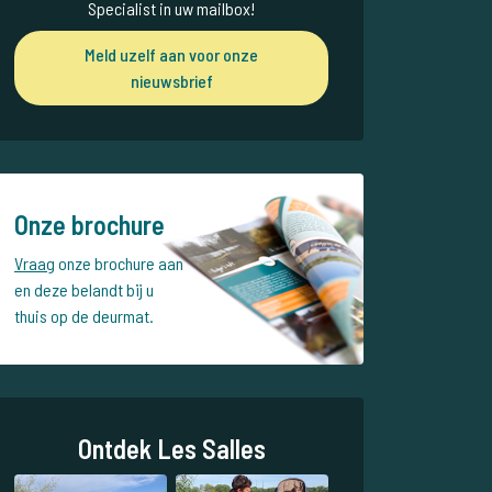
Specialist in uw mailbox!
Meld uzelf aan voor onze
nieuwsbrief
Onze brochure
Vraag
onze brochure aan
en deze belandt bij u
thuis op de deurmat.
Ontdek Les Salles