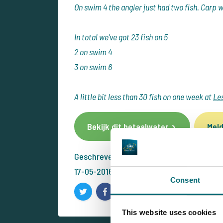
On swim 4 the angler just had two fish. Carp w
In total we've got 23 fish on 5
2 on swim 4
3 on swim 6
A little bit less than 30 fish on one week at
Les
Bekijk dit betaalwater
Meld
Geschreven door: Bas van Klaveren
17-05-2016
Consent
This website uses cookies