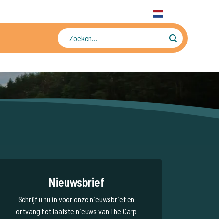
31 6 556 88 912
WhatsApp
+31 6 556 88 912
NL
Tienduizenden foto's en video's
Nieuwsbrief
Schrijf u nu in voor onze nieuwsbrief en
ontvang het laatste nieuws van The Carp