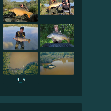
1
4
...