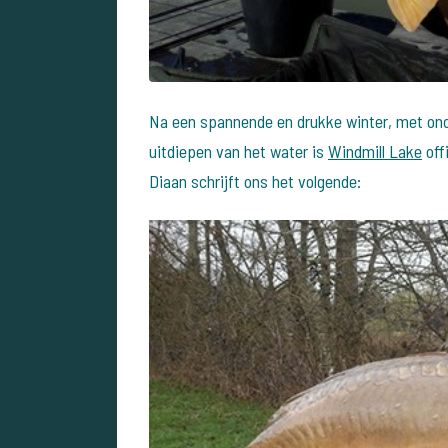
Na een spannende en drukke winter, met onde
uitdiepen van het water is
Windmill Lake
off
Diaan schrijft ons het volgende: