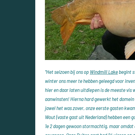
"Het seizoen bij ons op
Windmill Lake
begint s
winter ons meer te hebben geleegd voor inven
hier en daar laten uitdiepen is de meeste vis
aanwinsten! Hierna hard gewerkt het domein e
jawel het was zover, onze eerste gasten kwam
Wout (vaste gast uit Nederland) hebben een g
1e 2 dagen gewoon stormachtig, maar omdat d