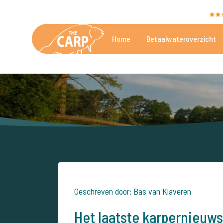
The Carp Specialist wordt beoordeeld met een
9,4
Home
Betaalwateroverzicht
De mooiste betaalwateren
Geschreven door: Bas van Klaveren
Het laatste karpernieuws