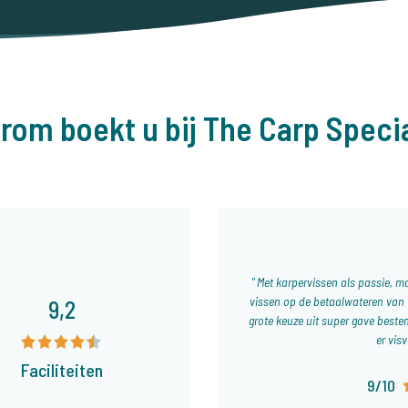
rom boekt u bij The Carp Specia
Met karpervissen als passie, ma
vissen op de betaalwateren van T
9,2
grote keuze uit super gave bestem
er visv
Faciliteiten
9/10