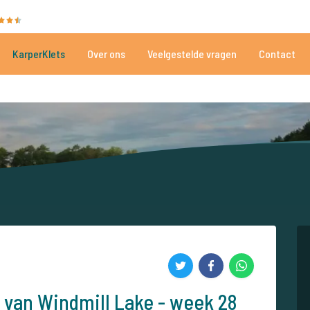
35050 beoordelingen
Heeft u hulp nodig?
Tel.
+
KarperKlets
Over ons
Veelgestelde vragen
Contact
Al meer dan 152.908 tevreden vissers
Voor én door karpervissers
 van Windmill Lake - week 28