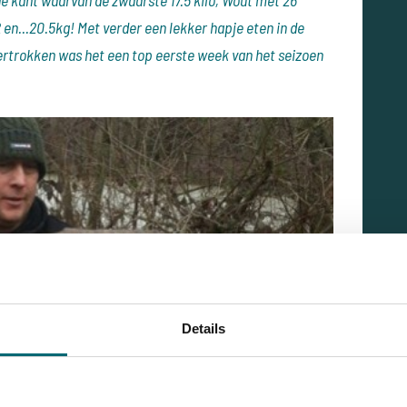
de kant waarvan de zwaarste 17.5 kilo, Wout met 26
 en...20.5kg! Met verder een lekker hapje eten in de
vertrokken was het een top eerste week van het seizoen
Details