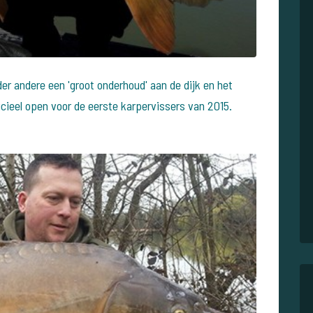
r andere een 'groot onderhoud' aan de dijk en het
icieel open voor de eerste karpervissers van 2015.