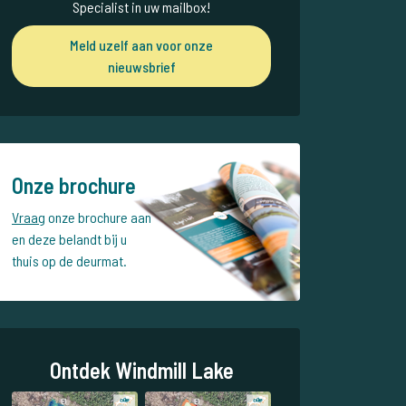
Specialist in uw mailbox!
Meld uzelf aan voor onze
nieuwsbrief
Onze brochure
Vraag
onze brochure aan
en deze belandt bij u
thuis op de deurmat.
Ontdek Windmill Lake