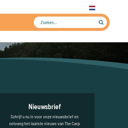
31 6 556 88 912
WhatsApp
+31 6 556 88 912
NL
Tienduizenden foto's en video's
Nieuwsbrief
Schrijf u nu in voor onze nieuwsbrief en
ontvang het laatste nieuws van The Carp