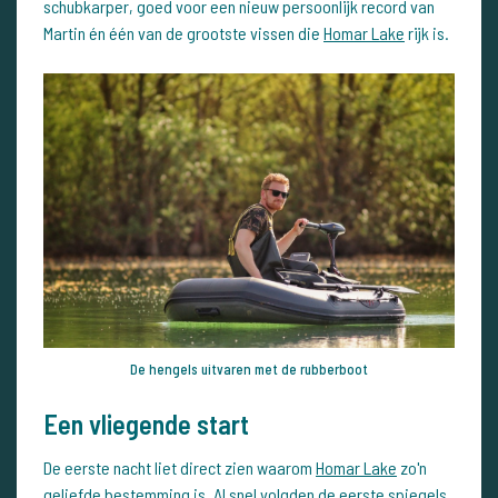
schubkarper, goed voor een nieuw persoonlijk record van
Martin én één van de grootste vissen die
Homar Lake
rijk is.
De hengels uitvaren met de rubberboot
Een vliegende start
De eerste nacht liet direct zien waarom
Homar Lake
zo'n
geliefde bestemming is. Al snel volgden de eerste spiegels