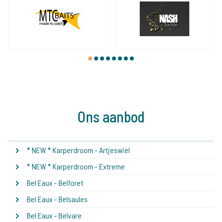
1
2
3
4
5
6
7
8
Ons aanbod
* NEW * Karperdroom - Artjeswiel
* NEW * Karperdroom - Extreme
Bel Eaux - Belforet
Bel Eaux - Belsaules
Bel Eaux - Belvare