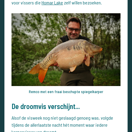
voor vissers die
Homar Lake
zelf willen bezoeken.
Remco met een fraai beschupte spiegelkarper
De droomvis verschijnt...
Alsof de visweek nog niet geslaagd genoeg was, volgde
tijdens de allerlaatste nacht hét moment waar iedere
karpervisser van droomt.