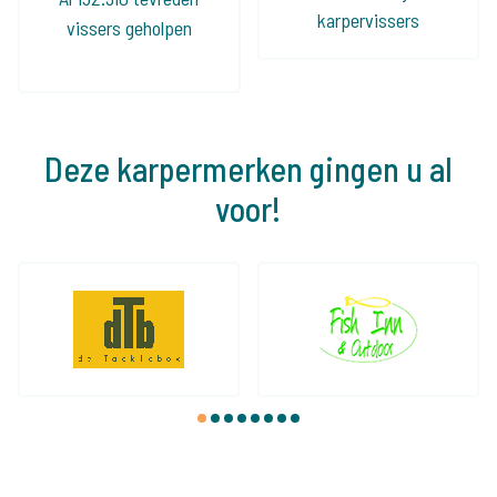
karpervissers
vissers geholpen
Deze karpermerken gingen u al
voor!
1
2
3
4
5
6
7
8