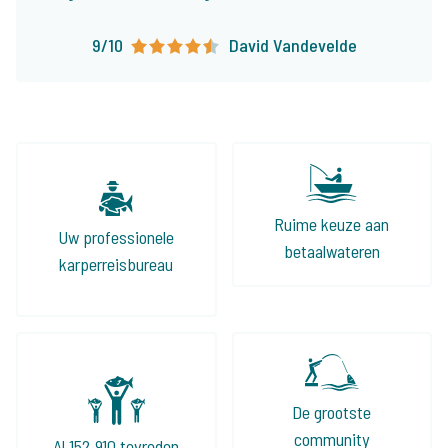
karakteristieken! Ieder type visser vindt er
9/10
David Vandevelde
visvakanties die op het lijf geschreven zijn!
Ruime keuze aan
Uw professionele
betaalwateren
karperreisbureau
De grootste
community
Al 152.910 tevreden