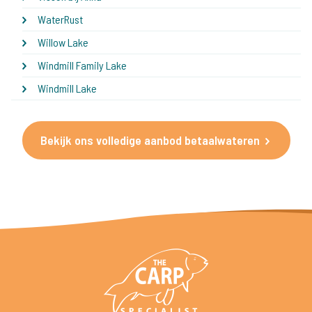
WaterRust
Willow Lake
Windmill Family Lake
Windmill Lake
Bekijk ons volledige aanbod betaalwateren