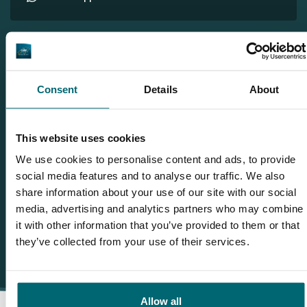
Gerelateerde blogs
Consent
Details
About
Foto's van de nieuwe Gite op BelForet!
Één weekend karpervissen op Bel Eaux - Belforet en 3
nieuwe PR's!
This website uses cookies
We use cookies to personalise content and ads, to provide
KWO BTW Revealed: Thimon Dokter bezoekt Belforet!
social media features and to analyse our traffic. We also
NIEUW: een extra Gite direct aan het water op Belforet!
share information about your use of our site with our social
media, advertising and analytics partners who may combine
it with other information that you’ve provided to them or that
they’ve collected from your use of their services.
Allow all