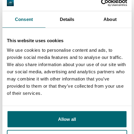
Consent
Details
About
9,4
9,3
This website uses cookies
We use cookies to personalise content and ads, to
Ons aanbod
Begeleiding
provide social media features and to analyse our traffic.
We also share information about your use of our site with
our social media, advertising and analytics partners who
may combine it with other information that you’ve
provided to them or that they’ve collected from your use
Van onze klanten
of their services.
Met karpervissen als passie, maar zonder
zeëen van tijd te hebben kies ik er heel vaak
Allow all
voor om te vissen op de betaalwateren van
The Carp Specialist. Dit om 2 heel simpele