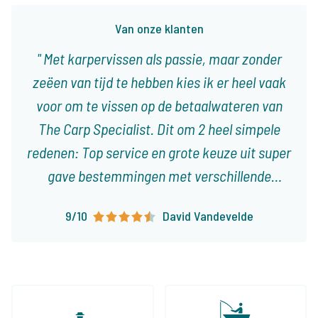
Van onze klanten
Met karpervissen als passie, maar zonder
zeëen van tijd te hebben kies ik er heel vaak
voor om te vissen op de betaalwateren van
The Carp Specialist. Dit om 2 heel simpele
redenen: Top service en grote keuze uit super
gave bestemmingen met verschillende
karakteristieken! Ieder type visser vindt er
9/10
David Vandevelde
visvakanties die op het lijf geschreven zijn!