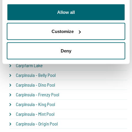
Bel Eaux - Belsaules
Allow all
Bel Eaux - Belvare
Bel Eaux - Etang du Yeti
Customize
Bel'ecaille
Boschetto
Deny
Boux
Carpfarm Lake
CarpInsula - Belly Pool
CarpInsula - Dino Pool
CarpInsula - Frenzy Pool
CarpInsula - King Pool
CarpInsula - Mint Pool
CarpInsula - Origin Pool