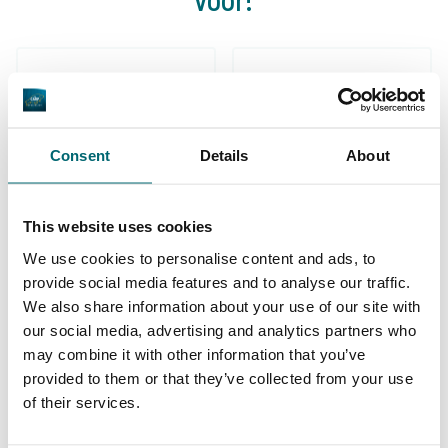
Consent
Details
About
1
2
3
4
5
6
7
8
This website uses cookies
We use cookies to personalise content and ads, to
provide social media features and to analyse our traffic.
Ons aanbod
We also share information about your use of our site with
our social media, advertising and analytics partners who
may combine it with other information that you’ve
* NEW * Karperdroom - Artjeswiel
provided to them or that they’ve collected from your use
of their services.
* NEW * Karperdroom - Extreme
Bel Eaux - Belforet