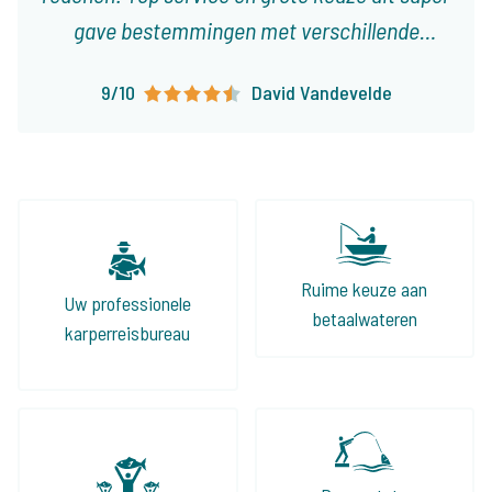
gave bestemmingen met verschillende
karakteristieken! Ieder type visser vindt er
9/10
David Vandevelde
visvakanties die op het lijf geschreven zijn!
Ruime keuze aan
Uw professionele
betaalwateren
karperreisbureau