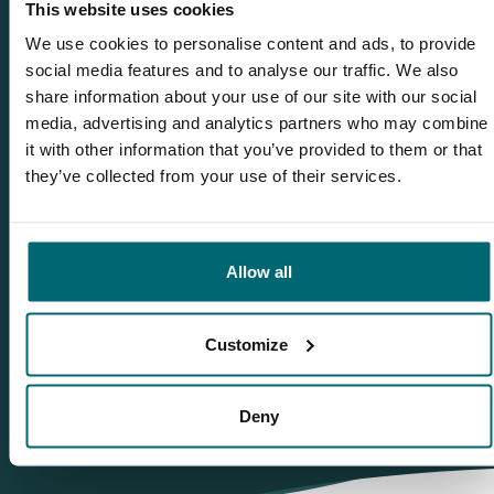
This website uses cookies
WhatsApp
+31 6 556 88 912
We use cookies to personalise content and ads, to provide
social media features and to analyse our traffic. We also
share information about your use of our site with our social
media, advertising and analytics partners who may combine
Gerelateerde blogs
it with other information that you’ve provided to them or that
they’ve collected from your use of their services.
Geslaagde visweek op Windmill Lake!
Karpervissen met Gerrie & Sharon op het Windmill Family
Lake!
Allow all
Genieten op Windmill Lake & Windmill Family Lake!
Windmill Lake: een oerhollands stukje gastvrijheid in
Frankrijk!
Customize
Deny