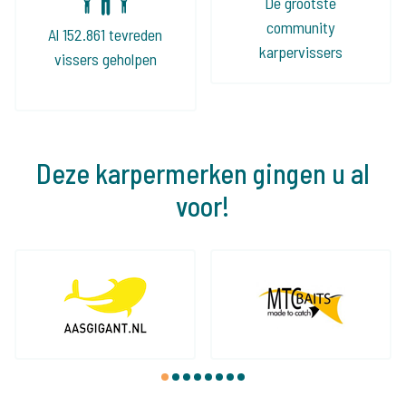
De grootste
community
Al 152.861 tevreden
karpervissers
vissers geholpen
Deze karpermerken gingen u al
voor!
1
2
3
4
5
6
7
8