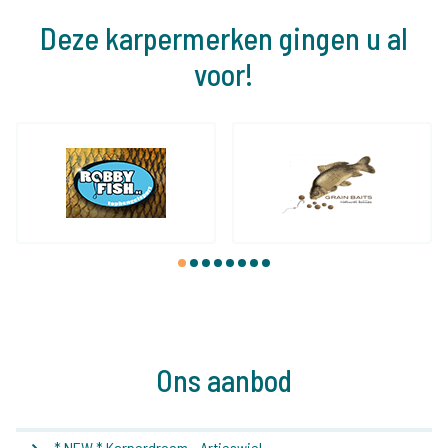
Deze karpermerken gingen u al
voor!
1
2
3
4
5
6
7
8
Ons aanbod
* NEW * Karperdroom - Artjeswiel