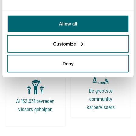
Allow all
Ruime keuze aan
Uw professionele
betaalwateren
Customize
karperreisbureau
Deny
De grootste
community
Al 152.931 tevreden
karpervissers
vissers geholpen