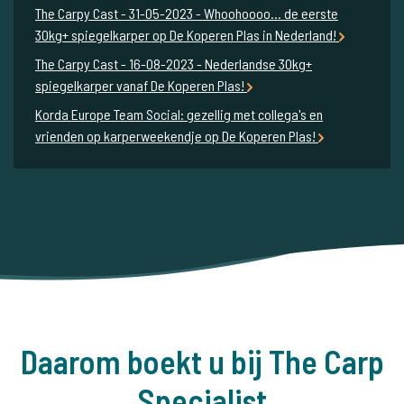
The Carpy Cast - 31-05-2023 - Whoohoooo… de eerste
30kg+ spiegelkarper op De Koperen Plas in Nederland!
The Carpy Cast - 16-08-2023 - Nederlandse 30kg+
spiegelkarper vanaf De Koperen Plas!
Korda Europe Team Social: gezellig met collega's en
vrienden op karperweekendje op De Koperen Plas!
Daarom boekt u bij The Carp
Specialist