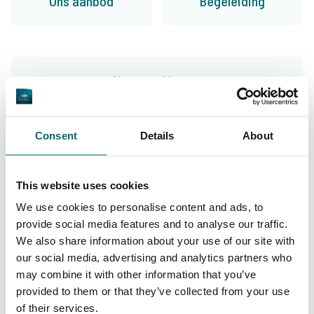
Ons aanbod
Begeleiding
Van onze klanten
Met een geweldig aanbod aan diverse
wateren kom je al snel uit bij The Carp
Consent
Details
About
Specialist. Door de enorme klantvriendelijk en
goede begeleiding zal je niet teleur gesteld
This website uses cookies
worden. Het enigste wat hun je niet kunnen
We use cookies to personalise content and ads, to
garanderen is dat je gaat vangen. Al de rest
provide social media features and to analyse our traffic.
We also share information about your use of our site with
word in de puntjes geregeld voor je!
our social media, advertising and analytics partners who
9/10
Edwin Stoffels
may combine it with other information that you’ve
provided to them or that they’ve collected from your use
of their services.