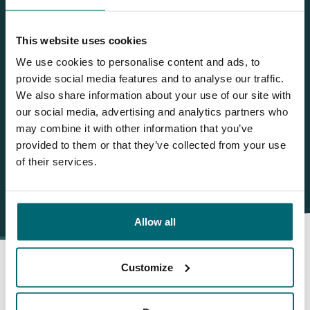
Wilt u meer informatie?
Wilt u meer informatie over dit betaalwater? Neem dan
This website uses cookies
gerust contact met ons op
We use cookies to personalise content and ads, to
NL
+31 344 66 48 06
provide social media features and to analyse our traffic.
We also share information about your use of our site with
info@thecarpspecialist.nl
our social media, advertising and analytics partners who
may combine it with other information that you’ve
WhatsApp
+31 6 556 88 912
provided to them or that they’ve collected from your use
of their services.
Allow all
Customize
Daarom boekt u bij The Carp