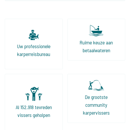
meer nietszeggende wateren af en er komen
mooie voor terug, zowel voor de tent als de
volledig ingerichte huizen aan het water. Ook
het vissen met een groep vind ik geweldig, dit
jaar gaan we zelfs 2 keer op pad met zijn
Ruime keuze aan
Uw professionele
allen!
betaalwateren
karperreisbureau
De grootste
community
Al 152.918 tevreden
karpervissers
vissers geholpen