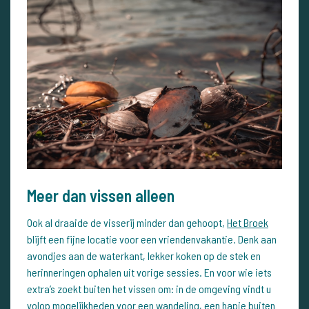
Meer dan vissen alleen
Ook al draaide de visserij minder dan gehoopt,
Het Broek
blijft een fijne locatie voor een vriendenvakantie. Denk aan
avondjes aan de waterkant, lekker koken op de stek en
herinneringen ophalen uit vorige sessies. En voor wie iets
extra’s zoekt buiten het vissen om: in de omgeving vindt u
volop mogelijkheden voor een wandeling, een hapje buiten