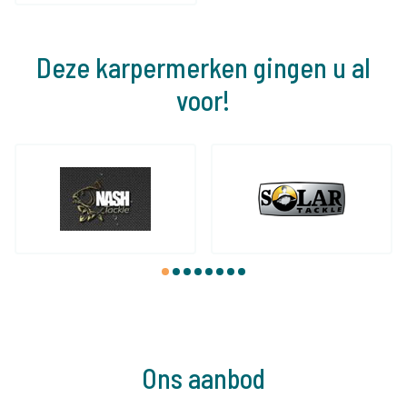
Deze karpermerken gingen u al
voor!
1
2
3
4
5
6
7
8
Ons aanbod