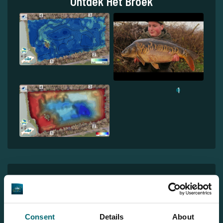
Ontdek Het Broek
1
Bas
Consent
Details
About