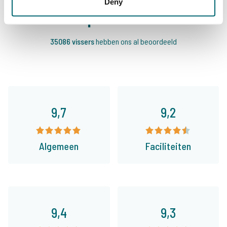
Deny
Specialist
35086 vissers
hebben ons al beoordeeld
9,7
9,2
Algemeen
Faciliteiten
9,4
9,3