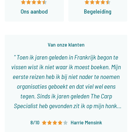
Ons aanbod
Begeleiding
Van onze klanten
Toen ik jaren geleden in Frankrijk begon te
vissen wist ik niet waar ik moest boeken. Mijn
eerste reizen heb ik bij niet nader te noemen
organisaties geboekt en dat viel wel eens
tegen. Sinds ik jaren geleden The Carp
Specialist heb gevonden zit ik op mijn honk,
met 3 tot 4 reizen per jaar weet ik dat het
8/10
Harrie Mensink
altijd goed is of goed komt. Er vallen steeds