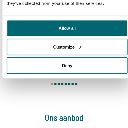
they’ve collected from your use of their services.
Deze karpermerken gingen u al
voor!
Allow all
Customize
Deny
1
2
3
4
5
6
7
8
Ons aanbod