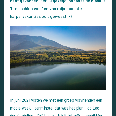
hebt gevangen. Eerlijk gezegd, ondanks de blank is
't misschien wel één van mijn mooiste
karpervakanties ooit geweest :-)
In juni 2021 visten we met een groep visvrienden een
mooie week - tenminste, dat was het plan - op Lac
des Cordeliers. Zelf had ik stek 5 tot mijn beschikking