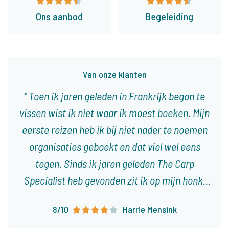
Ons aanbod
Begeleiding
Van onze klanten
Toen ik jaren geleden in Frankrijk begon te
vissen wist ik niet waar ik moest boeken. Mijn
eerste reizen heb ik bij niet nader te noemen
organisaties geboekt en dat viel wel eens
tegen. Sinds ik jaren geleden The Carp
Specialist heb gevonden zit ik op mijn honk,
met 3 tot 4 reizen per jaar weet ik dat het
8/10
Harrie Mensink
altijd goed is of goed komt. Er vallen steeds