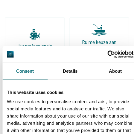
meer nietszeggende wateren af en er komen
mooie voor terug, zowel voor de tent als de
volledig ingerichte huizen aan het water. Ook
het vissen met een groep vind ik geweldig, dit
jaar gaan we zelfs 2 keer op pad met zijn
Ruime keuze aan
Uw professionele
allen!
betaalwateren
karperreisbureau
Consent
Details
About
This website uses cookies
De grootste
We use cookies to personalise content and ads, to provide
community
Al 152.850 tevreden
social media features and to analyse our traffic. We also
karpervissers
share information about your use of our site with our social
vissers geholpen
media, advertising and analytics partners who may combine
it with other information that you’ve provided to them or that