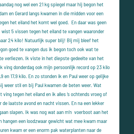
aandag nog wel een 21 kg spiegel maar hij begon het
 Adam en Gerard langs kwamen in die midden voor een
 tegen het eiland het komt wel goed. En daar was geen
 wist 5 vissen tegen het eiland te vangen waaronder
aar 24 kilo! Natuurlijk super blij! Bij mij bleef het
begon goed te vangen dus ik begon toch ook wat te
e verliezen. Ik viste in het diepste gedeelte van het
k ving donderdag ook mijn persoonlijk record op 23 kilo
9 en 17,9 kilo. En zo stonden ik en Paul weer op gelijke
 mij weer stil en bij Paul kwamen de beten weer. Wat
t ving tegen het eiland en ik alles ‘s ochtends vroeg of
r de laatste avond en nacht vissen. En na een lekker
e gaan slapen. Ik was nog wat aan m’n voerboot aan het
aan hangen een loodzwaar gewicht wat mee kwam maar
euren kwam er een enorm pak waterplanten naar de