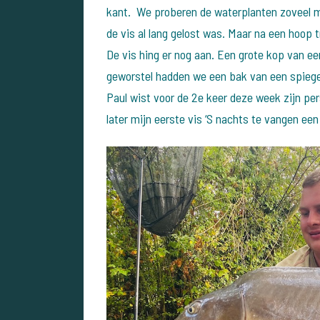
kant. We proberen de waterplanten zoveel mo
de vis al lang gelost was. Maar na een hoop
De vis hing er nog aan. Een grote kop van e
geworstel hadden we een bak van een spiegel 
Paul wist voor de 2e keer deze week zijn pers
later mijn eerste vis ‘S nachts te vangen een 