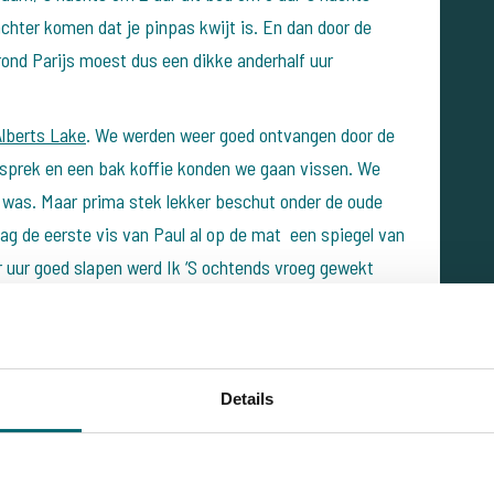
achter komen dat je pinpas kwijt is. En dan door de
rond Parijs moest dus een dikke anderhalf uur
Alberts Lake
. We werden weer goed ontvangen door de
sprek en een bak koffie konden we gaan vissen. We
 was. Maar prima stek lekker beschut onder de oude
lag de eerste vis van Paul al op de mat een spiegel van
r uur goed slapen werd Ik ‘S ochtends vroeg gewekt
el van 19,8 kg en 2 uur later liep dezelfde hengel weer
e later nog een schubje van 7 kg. Een perfecte start
Details