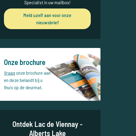
Specialist in uw mailbox!
Meld uzelf aan voor onze
nieuwsbrief
Onze brochure
Vraag
onze brochure aan
en deze belandt bij u
thuis op de deurmat.
Ontdek Lac de Viennay -
Alberts Lake