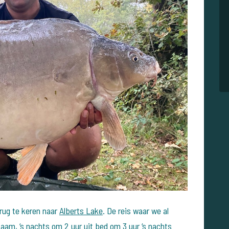
rug te keren naar
Alberts Lake
. De reis waar we al
am, ‘s nachts om 2 uur uit bed om 3 uur ‘s nachts