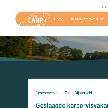
The Carp Specialist wordt beoordeeld met een
9,4
Home
Betaalwateroverzicht
De mooiste betaalwateren
Geschreven door: Toine Bijsterveld
Geslaagde karpervisvakan