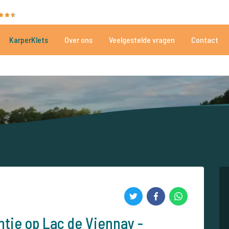
35081 beoordelingen
Heeft u hulp nodig?
Tel.
+
KarperKlets
Over ons
Veelgestelde vragen
Contact
Al meer dan 152.915 tevreden vissers
Voor én door karpervissers
tie op Lac de Viennay -