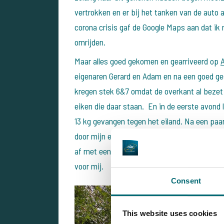
vertrokken en er bij het tanken van de auto 
corona crisis gaf de Google Maps aan dat ik 
omrijden.
Maar alles goed gekomen en gearriveerd op
eigenaren Gerard en Adam en na een goed ge
kregen stek 6&7 omdat de overkant al bezet
eiken die daar staan. En in de eerste avond 
13 kg gevangen tegen het eiland. Na een paa
door mijn eerste aanbeet, een prachtige spieg
af met een spiegel van 22kg vervolgens ietsj
voor mij.
Consent
This website uses cookies