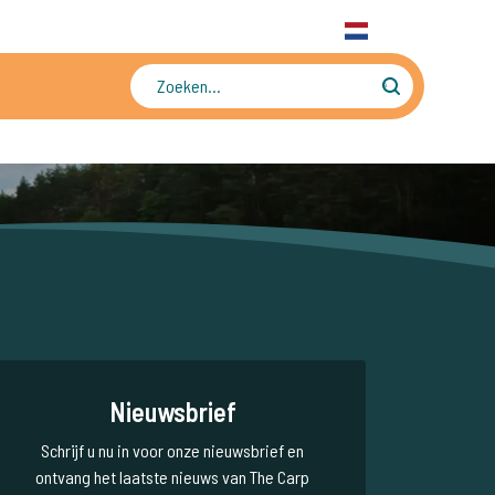
31 6 556 88 912
WhatsApp
+31 6 556 88 912
NL
Tienduizenden foto's en video's
Nieuwsbrief
Schrijf u nu in voor onze nieuwsbrief en
ontvang het laatste nieuws van The Carp