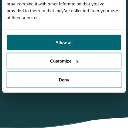
may combine it with other information that you’ve
Bas
provided to them or that they’ve collected from your use
of their services.
Wilt u meer informatie?
Allow all
Wilt u meer informatie over dit betaalwater? Neem dan
gerust contact met ons op
NL
+31 344 66 48 06
Customize
info@thecarpspecialist.nl
Deny
WhatsApp
+31 6 556 88 912