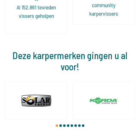
community
Al 152.861 tevreden
karpervissers
vissers geholpen
Deze karpermerken gingen u al
voor!
1
2
3
4
5
6
7
8