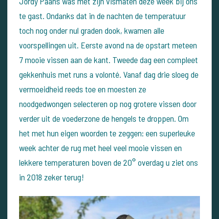
Jordy Paans was met zijn vismaten deze week bij ons
te gast.
Ondanks dat in de nachten de temperatuur
toch nog onder nul graden dook, kwamen alle
voorspellingen uit.
Eerste avond na de opstart meteen
7 mooie vissen aan de kant. Tweede dag een compleet
gekkenhuis met runs a volonté.
Vanaf dag drie sloeg de
vermoeidheid reeds toe en moesten ze
noodgedwongen selecteren op nog grotere vissen door
verder uit de voederzone de hengels te droppen.
Om
het met hun eigen woorden te zeggen: een superleuke
week achter de rug met heel veel mooie vissen en
lekkere temperaturen boven de 20° overdag u ziet ons
in 2018 zeker terug!