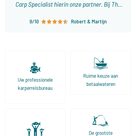
Carp Specialist hierin onze partner. Bij The
Carp Specialist weet je dat je niet voor
9/10
Robert & Martijn
onaangename verassingen komt te staan en
dat alles tot in de puntjes geregeld is. Zijn
aanbod is groot en divers, zo kunnen wij onze
klanten altijd wat leuks bieden!
Ruime keuze aan
Uw professionele
betaalwateren
karperreisbureau
De grootste