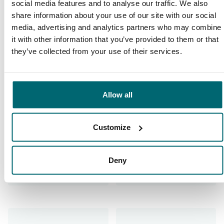
social media features and to analyse our traffic. We also
Daarom boekt u bij The Carp
share information about your use of our site with our social
media, advertising and analytics partners who may combine
Specialist
it with other information that you’ve provided to them or that
they’ve collected from your use of their services.
35101 vissers
hebben ons al beoordeeld
Allow all
Customize
9,7
9,2
Deny
Algemeen
Faciliteiten