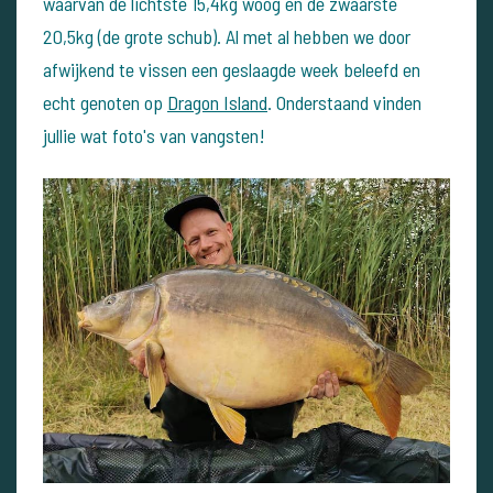
waarvan de lichtste 15,4kg woog en de zwaarste
20,5kg (de grote schub). Al met al hebben we door
afwijkend te vissen een geslaagde week beleefd en
echt genoten op
Dragon Island
. Onderstaand vinden
jullie wat foto's van vangsten!