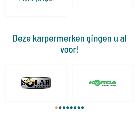
Deze karpermerken gingen u al
voor!
1
2
3
4
5
6
7
8