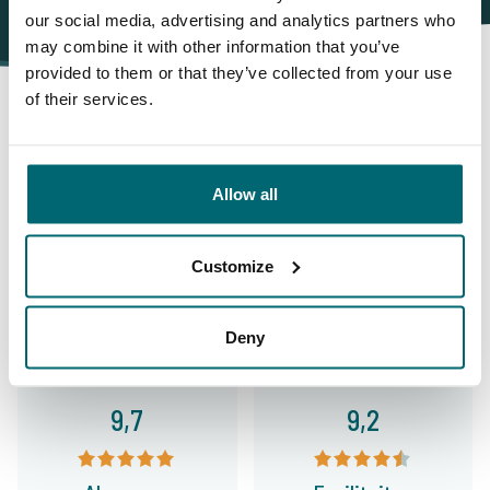
our social media, advertising and analytics partners who
may combine it with other information that you’ve
provided to them or that they’ve collected from your use
of their services.
Daarom boekt u bij The Carp
Allow all
Specialist
Customize
35040 vissers
hebben ons al beoordeeld
Deny
9,7
9,2