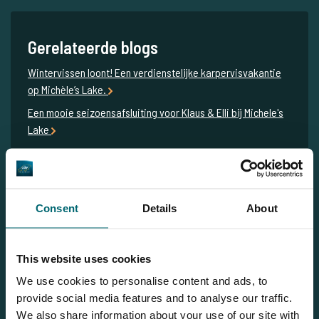
Gerelateerde blogs
Wintervissen loont! Een verdienstelijke karpervisvakantie
op Michèle’s Lake.
Een mooie seizoensafsluiting voor Klaus & Elli bij Michele's
Lake
Regen, vrienden & dikke vissen – avontuur op Michèle’s Lake
Topsessie vol herfstvangsten tot 29 kilo op Michele’s Lake
Consent
Details
About
voor Sven en Lars
Herfstvissen op Michèle’s Lake: karperbeleving in de Moezel
This website uses cookies
We use cookies to personalise content and ads, to
provide social media features and to analyse our traffic.
We also share information about your use of our site with