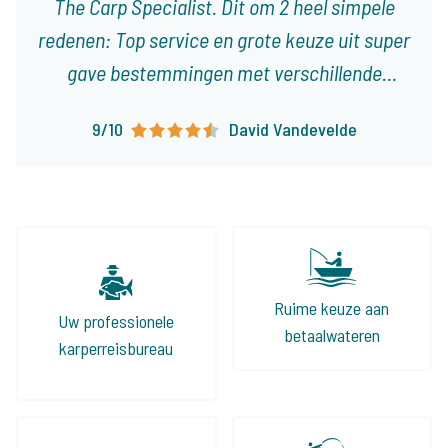
The Carp Specialist. Dit om 2 heel simpele
redenen: Top service en grote keuze uit super
gave bestemmingen met verschillende
karakteristieken! Ieder type visser vindt er
9/10
David Vandevelde
visvakanties die op het lijf geschreven zijn!
Ruime keuze aan
Uw professionele
betaalwateren
karperreisbureau