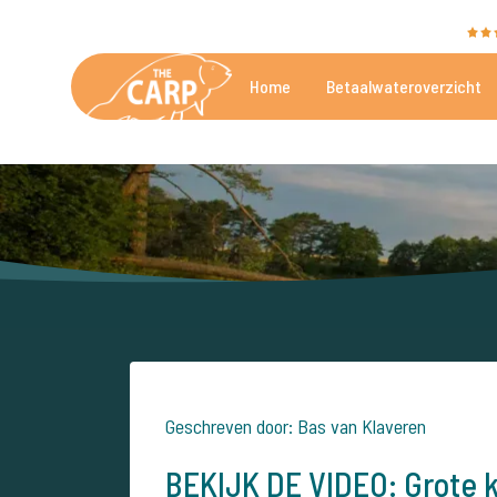
The Carp Specialist wordt beoordeeld met een
9,4
Home
Betaalwateroverzicht
De mooiste betaalwateren
Geschreven door: Bas van Klaveren
BEKIJK DE VIDEO: Grote k