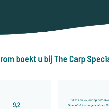
rom boekt u bij The Carp Specia
Ik vis nu 24 jaar op betaalwa
9,2
Specialist. Prima geregeld en Ba