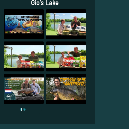
Gio's Lake
1
2