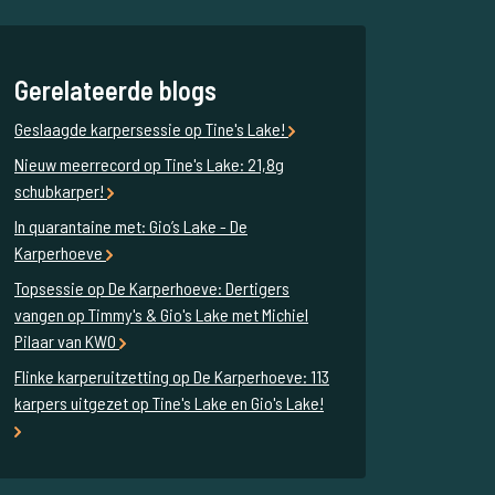
Gerelateerde blogs
Geslaagde karpersessie op Tine's Lake!
Nieuw meerrecord op Tine's Lake: 21,8g
schubkarper!
In quarantaine met: Gio’s Lake - De
Karperhoeve
Topsessie op De Karperhoeve: Dertigers
vangen op Timmy's & Gio's Lake met Michiel
Pilaar van KWO
Flinke karperuitzetting op De Karperhoeve: 113
karpers uitgezet op Tine's Lake en Gio's Lake!