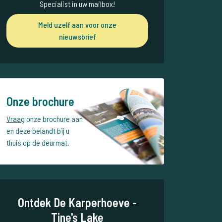
Specialist in uw mailbox!
Meld uzelf aan voor onze
nieuwsbrief
Onze brochure
Vraag
onze brochure aan
en deze belandt bij u
thuis op de deurmat.
Ontdek De Karperhoeve -
Tine's Lake