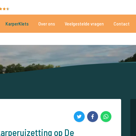
35050 beoordelingen
Heeft u hulp nodig?
Tel.
+
KarperKlets
Over ons
Veelgestelde vragen
Contact
Al meer dan 152.908 tevreden vissers
Voor én door karpervissers
arperuizetting op De