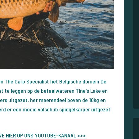
an The Carp Specialist het Belgische domein De
t te leggen op de betaalwateren Tine's Lake en
arpers uitgezet, het meerendeel boven de 10kg en
rd er een mooie volschub spiegelkarper uitgezet
EVE HIER OP ONS YOUTUBE-KANAAL >>>