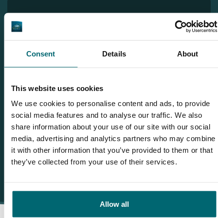
Gerelateerde blogs
Een weekendje karpervissen op Raiden's Lake!
Consent
Details
About
Wilt u een GRATIS midweekje vissen op Raiden's Lake?
Nieuw meerRECORD Raiden's Lake!
KWO'er Michiel Jongste op Raiden's Lake: lees hier de BTW
This website uses cookies
Revealed!
We use cookies to personalise content and ads, to provide
Wintervissen op De Karperhoeve - Raiden's Lake met
social media features and to analyse our traffic. We also
Michael & Joyce!
share information about your use of our site with our social
media, advertising and analytics partners who may combine
it with other information that you’ve provided to them or that
they’ve collected from your use of their services.
Allow all