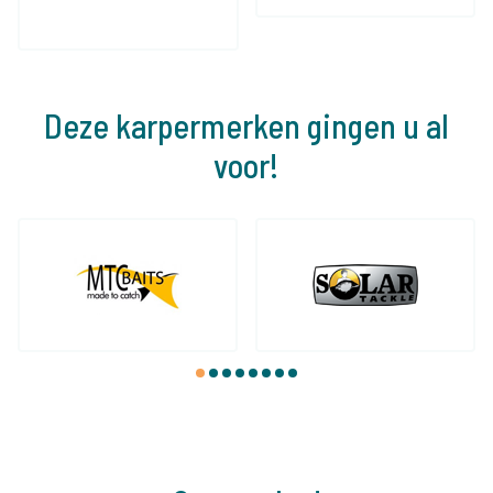
Deze karpermerken gingen u al
voor!
1
2
3
4
5
6
7
8