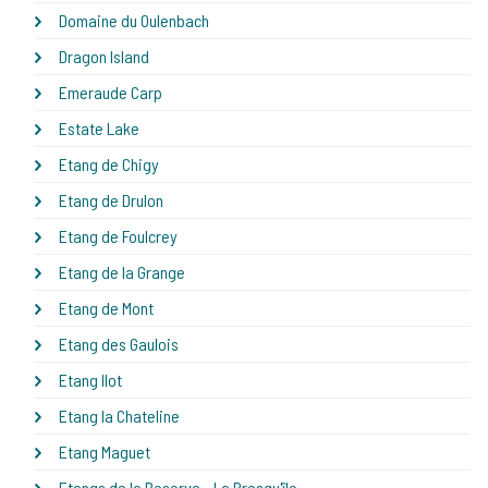
Domaine du Oulenbach
Dragon Island
Emeraude Carp
Estate Lake
Etang de Chigy
Etang de Drulon
Etang de Foulcrey
Etang de la Grange
Etang de Mont
Etang des Gaulois
Etang Ilot
Etang la Chateline
Etang Maguet
Etangs de la Reserve - La Presqu'île