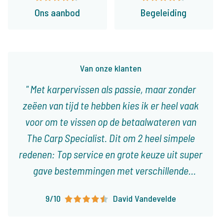
Ons aanbod
Begeleiding
Van onze klanten
Met karpervissen als passie, maar zonder
zeëen van tijd te hebben kies ik er heel vaak
voor om te vissen op de betaalwateren van
The Carp Specialist. Dit om 2 heel simpele
redenen: Top service en grote keuze uit super
gave bestemmingen met verschillende
karakteristieken! Ieder type visser vindt er
9/10
David Vandevelde
visvakanties die op het lijf geschreven zijn!