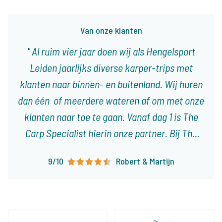
Van onze klanten
Al ruim vier jaar doen wij als Hengelsport
Leiden jaarlijks diverse karper-trips met
klanten naar binnen- en buitenland. Wij huren
dan één of meerdere wateren af om met onze
klanten naar toe te gaan. Vanaf dag 1 is The
Carp Specialist hierin onze partner. Bij The
Carp Specialist weet je dat je niet voor
9/10
Robert & Martijn
onaangename verassingen komt te staan en
dat alles tot in de puntjes geregeld is. Zijn
aanbod is groot en divers, zo kunnen wij onze
klanten altijd wat leuks bieden!