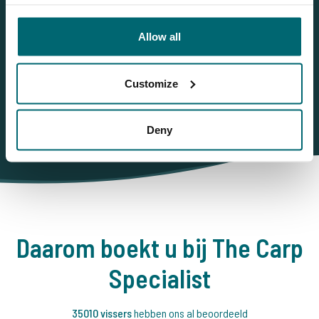
NL
+31 344 66 48 06
Allow all
info@thecarpspecialist.nl
WhatsApp
+31 6 556 88 912
Customize
Deny
Daarom boekt u bij The Carp
Specialist
35010 vissers
hebben ons al beoordeeld