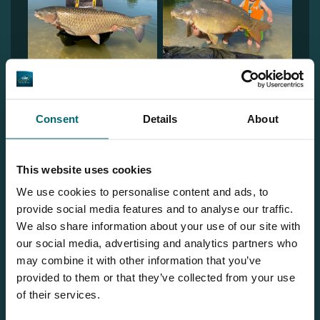
1
2
3
Consent
Details
About
This website uses cookies
We use cookies to personalise content and ads, to
Bas
provide social media features and to analyse our traffic.
We also share information about your use of our site with
our social media, advertising and analytics partners who
Wilt u meer informatie?
may combine it with other information that you’ve
provided to them or that they’ve collected from your use
Wilt u meer informatie over dit betaalwater? Neem dan
of their services.
gerust contact met ons op