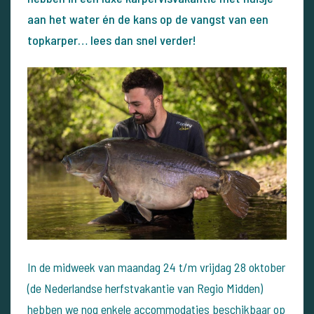
aan het water én de kans op de vangst van een
topkarper… lees dan snel verder!
In de midweek van maandag 24 t/m vrijdag 28 oktober
(de Nederlandse herfstvakantie van Regio Midden)
hebben we nog enkele accommodaties beschikbaar op