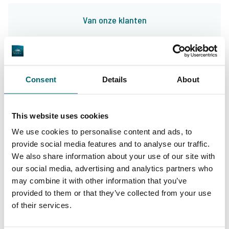
Van onze klanten
Al ruim vier jaar doen wij als Hengelsport
Leiden jaarlijks diverse karper-trips met
klanten naar binnen- en buitenland. Wij huren
Consent
Details
About
dan één of meerdere wateren af om met onze
klanten naar toe te gaan. Vanaf dag 1 is The
This website uses cookies
Carp Specialist hierin onze partner. Bij The
We use cookies to personalise content and ads, to
Carp Specialist weet je dat je niet voor
provide social media features and to analyse our traffic.
9/10
Robert & Martijn
We also share information about your use of our site with
onaangename verassingen komt te staan en
our social media, advertising and analytics partners who
dat alles tot in de puntjes geregeld is. Zijn
may combine it with other information that you’ve
aanbod is groot en divers, zo kunnen wij onze
provided to them or that they’ve collected from your use
of their services.
klanten altijd wat leuks bieden!