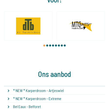
1
2
3
4
5
6
7
8
Ons aanbod
* NEW * Karperdroom - Artjeswiel
* NEW * Karperdroom - Extreme
Bel Eaux - Belforet