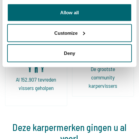
Ruime keuze aan
Allow all
Uw professionele
betaalwateren
karperreisbureau
Customize
Deny
De grootste
community
Al 152.907 tevreden
karpervissers
vissers geholpen
Deze karpermerken gingen u al
voor!