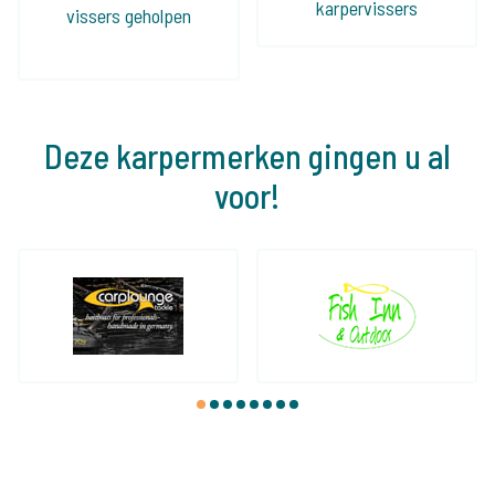
karpervissers
vissers geholpen
Deze karpermerken gingen u al
voor!
1
2
3
4
5
6
7
8