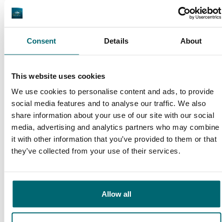
9,4
9,3
Consent
Details
About
Ons aanbod
Begeleiding
This website uses cookies
We use cookies to personalise content and ads, to provide
social media features and to analyse our traffic. We also
Van onze klanten
share information about your use of our site with our social
Ik vis nu 24 jaar op betaalwateren in
media, advertising and analytics partners who may combine
it with other information that you’ve provided to them or that
Frankrijk en boek de laatste 12 jaar veelal bij
they’ve collected from your use of their services.
The Carp Specialist. Prima geregeld en Bas
geeft je een goed en eerlijk advies. Mijn vrouw
en ik vinden toch wel dat ze de betere
Allow all
wateren aanbieden!