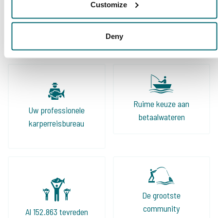
Customize
8/10
Ada & Dick van Gemert
Deny
Ruime keuze aan
Uw professionele
betaalwateren
karperreisbureau
De grootste
community
Al 152.863 tevreden