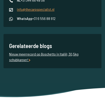
NL
+31 344 66 48 06
info@thecarpspecialist.nl
WhatsApp
+31 6 556 88 912
Gerelateerde blogs
Nieuw meerrecord op Boschetto in Italië; 30,5kg
schubkarper!