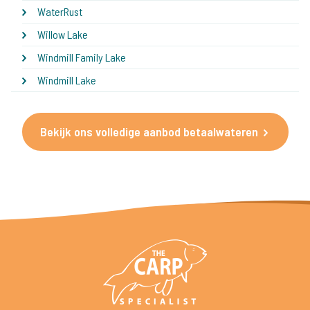
WaterRust
Willow Lake
Windmill Family Lake
Windmill Lake
Bekijk ons volledige aanbod betaalwateren