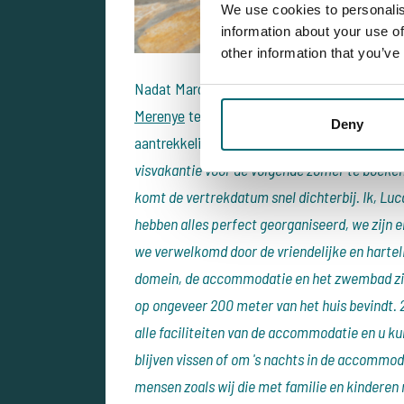
We use cookies to personalis
information about your use of
other information that you’ve
Nadat Marco de fotogalerij van het meer en
Merenye
te gaan voor een karpervisvakantie
Deny
aantrekkelijker te worden. Marco vertelt ons
visvakantie voor de volgende zomer te boeken. 
komt de vertrekdatum snel dichterbij. Ik, Luc
hebben alles perfect georganiseerd, we zijn 
we verwelkomd door de vriendelijke en harteli
domein, de accommodatie en het zwembad zien
op ongeveer 200 meter van het huis bevindt. 
alle faciliteiten van de accommodatie en u ku
blijven vissen of om 's nachts in de accommo
mensen zoals wij die met familie en kinderen 