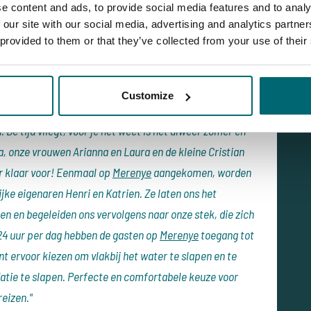
e content and ads, to provide social media features and to analy
 our site with our social media, advertising and analytics partn
 provided to them or that they’ve collected from your use of their
 de visstekken had bekeken, begon het idee om naar
 steeds voor hem en zijn vriend Luca steeds
Customize
:
“Binnen een paar weken besloten we om deze
De tijd vliegt, voor je het weet is het alweer zomer en
a, onze vrouwen Arianna en Laura en de kleine Cristian
er klaar voor! Eenmaal op
Merenye
aangekomen, worden
jke eigenaren Henri en Katrien. Ze laten ons het
 en begeleiden ons vervolgens naar onze stek, die zich
24 uur per dag hebben de gasten op
Merenye
toegang tot
nt ervoor kiezen om vlakbij het water te slapen en te
datie te slapen. Perfecte en comfortabele keuze voor
reizen."