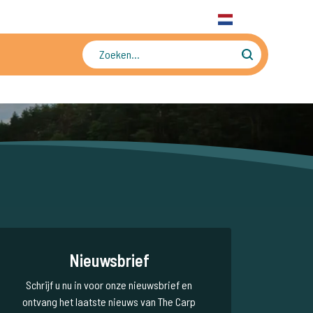
31 6 556 88 912
WhatsApp
+31 6 556 88 912
NL
Tienduizenden foto's en video's
Nieuwsbrief
Schrijf u nu in voor onze nieuwsbrief en
ontvang het laatste nieuws van The Carp