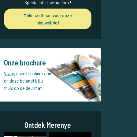
Specialist in uw mailbox!
Meld uzelf aan voor onze
nieuwsbrief
Onze brochure
Vraag
onze brochure aan
en deze belandt bij u
thuis op de deurmat.
Ontdek Merenye