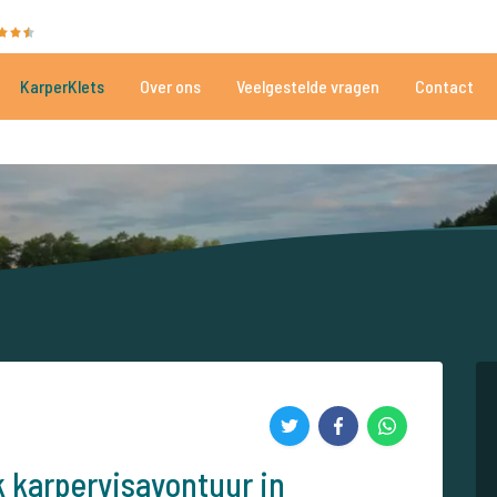
35040 beoordelingen
Heeft u hulp nodig?
Tel.
+
KarperKlets
Over ons
Veelgestelde vragen
Contact
Al meer dan 152.907 tevreden vissers
Voor én door karpervissers
k karpervisavontuur in