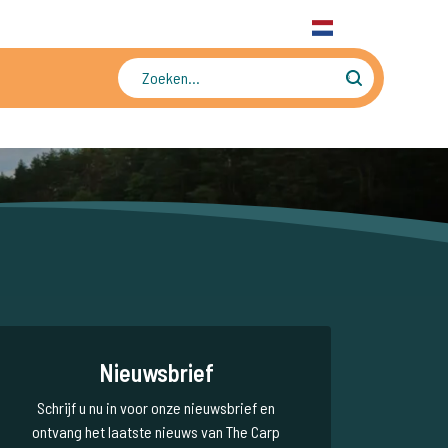
31 6 556 88 912
WhatsApp
+31 6 556 88 912
NL
Tienduizenden foto's en video's
Nieuwsbrief
Schrijf u nu in voor onze nieuwsbrief en
ontvang het laatste nieuws van The Carp