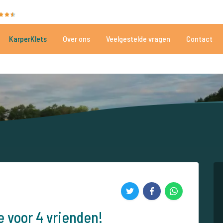
35086 beoordelingen
Heeft u hulp nodig?
Tel.
+
KarperKlets
Over ons
Veelgestelde vragen
Contact
Al meer dan 152.918 tevreden vissers
Voor én door karpervissers
 voor 4 vrienden!