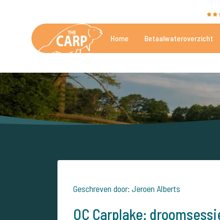
The Carp Specialist wordt beoordeeld met een
9,4
Home
Betaalwateroverzicht
De mooiste betaalwateren
Geschreven door: Jeroen Alberts
OC Carplake: droomsessie