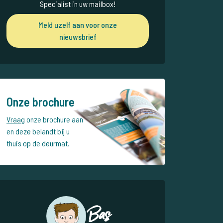
Specialist in uw mailbox!
Meld uzelf aan voor onze
nieuwsbrief
Onze brochure
Vraag
onze brochure aan
en deze belandt bij u
thuis op de deurmat.
Bas