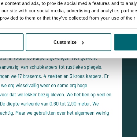
e content and ads, to provide social media features and to analy
 our site with our social media, advertising and analytics partn
 provided to them or that they’ve collected from your use of their
stian hadden
OC Carplake
exclusief geboekt. Het
 De jongens deden hun uiterste best en met Oli aan hun
Customize
sessie. We vatten de feedback van de enthousiaste
ren in totaal 35 karpers gevangen. Het gewicht
s aanwezig, van schubkarpers tot rustieke spiegels,
ingen we 17 brasems, 4 zeelten en 3 kroes karpers. Er
we erg wisselvallig weer en soms erg hoge
voor dat we lekker bezig bleven.
We hebben op veel en
 De diepte varieerde van 0,60 tot 2,90 meter. We
isachtig. Maar we gebruikten over het algemeen weinig