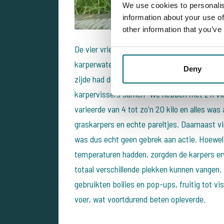
We use cookies to personalis
information about your use of
other information that you’ve
De vier vrienden Markus, Peter, Marco, Chri
karperwater leent zich hier uitstekend voor.
Deny
zijde had de vier vismaten een echte droom
karpervissers samen “We hebben met z'n vie
varieerde van 4 tot zo'n 20 kilo en alles wa
graskarpers en echte pareltjes. Daarnaast v
was dus echt geen gebrek aan actie. Hoewel 
temperaturen hadden, zorgden de karpers er
totaal verschillende plekken kunnen vangen.
gebruikten boilies en pop-ups, fruitig tot v
voer, wat voortdurend beten opleverde.