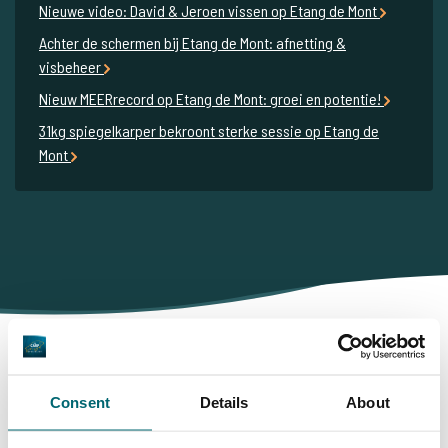
Nieuwe video: David & Jeroen vissen op Etang de Mont
Achter de schermen bij Etang de Mont: afnetting &
visbeheer
Nieuw MEERrecord op Etang de Mont: groei en potentie!
31kg spiegelkarper bekroont sterke sessie op Etang de
Mont
Daarom boekt u bij The Carp
Consent
Details
About
Specialist