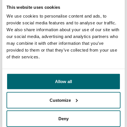
This website uses cookies
35157 vissers
hebben ons al beoordeeld
We use cookies to personalise content and ads, to
provide social media features and to analyse our traffic.
We also share information about your use of our site with
our social media, advertising and analytics partners who
may combine it with other information that you’ve
provided to them or that they’ve collected from your use
9,7
9,2
of their services.
Algemeen
Faciliteiten
Allow all
Customize
9,4
9,3
Deny