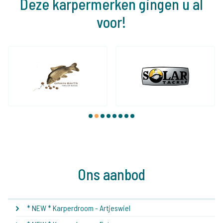
Deze karpermerken gingen u al
voor!
1
2
3
4
5
6
7
8
Ons aanbod
* NEW * Karperdroom - Artjeswiel