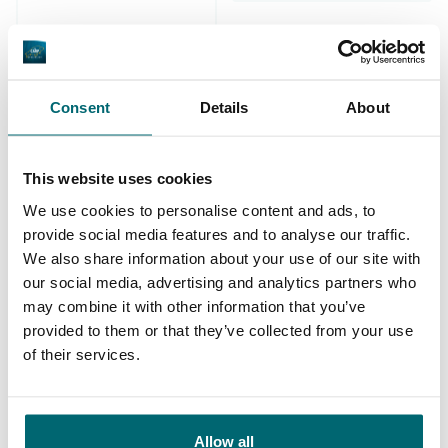
Consent
Details
About
De grootste
community
Al 152.910 tevreden
This website uses cookies
karpervissers
vissers geholpen
We use cookies to personalise content and ads, to
provide social media features and to analyse our traffic.
We also share information about your use of our site with
our social media, advertising and analytics partners who
Deze karpermerken gingen u al
may combine it with other information that you’ve
provided to them or that they’ve collected from your use
voor!
of their services.
Allow all