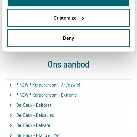
Customize
1
2
3
4
5
6
7
8
Deny
Ons aanbod
* NEW * Karperdroom - Artjeswiel
* NEW * Karperdroom - Extreme
Bel Eaux - Belforet
Bel Eaux - Belsaules
Bel Eaux - Belvare
Bel Eaux - Etang du Yeti