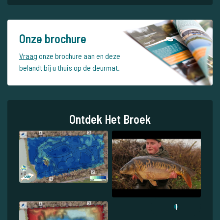
Onze brochure
Vraag
onze brochure aan en deze
belandt bij u thuis op de deurmat.
Ontdek Het Broek
1