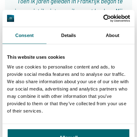
Toen ik jaren geleden in Frankrijk begon te
vissen wist ik niet waar ik moest boeken. Mijn
eerste reizen heb ik bij niet nader te noemen
organisaties geboekt en dat viel wel eens
Consent
Details
About
tegen. Sinds ik jaren geleden The Carp
Specialist heb gevonden zit ik op mijn honk,
This website uses cookies
met 3 tot 4 reizen per jaar weet ik dat het
We use cookies to personalise content and ads, to
8/10
Harrie Mensink
altijd goed is of goed komt. Er vallen steeds
provide social media features and to analyse our traffic.
meer nietszeggende wateren af en er komen
We also share information about your use of our site with
our social media, advertising and analytics partners who
mooie voor terug, zowel voor de tent als de
may combine it with other information that you’ve
volledig ingerichte huizen aan het water. Ook
provided to them or that they’ve collected from your use
het vissen met een groep vind ik geweldig, dit
of their services.
jaar gaan we zelfs 2 keer op pad met zijn
Ruime keuze aan
Uw professionele
allen!
betaalwateren
karperreisbureau