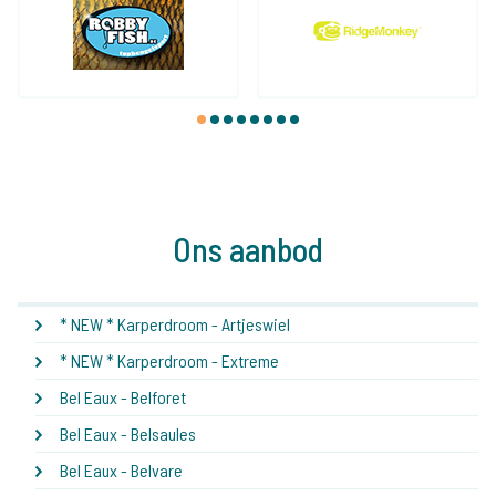
1
2
3
4
5
6
7
8
Ons aanbod
* NEW * Karperdroom - Artjeswiel
* NEW * Karperdroom - Extreme
Bel Eaux - Belforet
Bel Eaux - Belsaules
Bel Eaux - Belvare