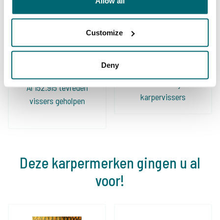
Allow all
Customize
Deny
De grootste
community
Al 152.915 tevreden
karpervissers
vissers geholpen
Deze karpermerken gingen u al
voor!