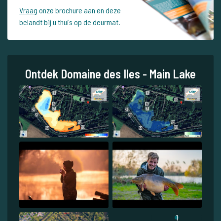
Vraag
onze brochure aan en deze
belandt bij u thuis op de deurmat.
Ontdek Domaine des Iles - Main Lake
1