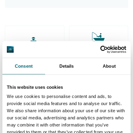
Ruime keuze aan
Uw professionele
betaalwateren
karperreisbureau
Consent
Details
About
This website uses cookies
We use cookies to personalise content and ads, to
provide social media features and to analyse our traffic.
De grootste
We also share information about your use of our site with
community
Al 152.874 tevreden
our social media, advertising and analytics partners who
karpervissers
vissers geholpen
may combine it with other information that you’ve
provided to them or that they’ve collected from your use