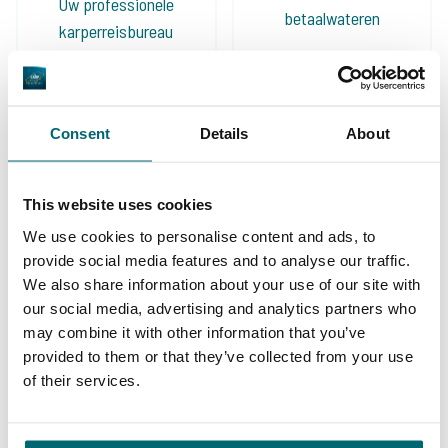
Uw professionele
betaalwateren
karperreisbureau
Consent
Details
About
De grootste
community
This website uses cookies
Al 152.863 tevreden
karpervissers
We use cookies to personalise content and ads, to
vissers geholpen
provide social media features and to analyse our traffic.
We also share information about your use of our site with
our social media, advertising and analytics partners who
may combine it with other information that you’ve
provided to them or that they’ve collected from your use
Deze karpermerken gingen u al
of their services.
voor!