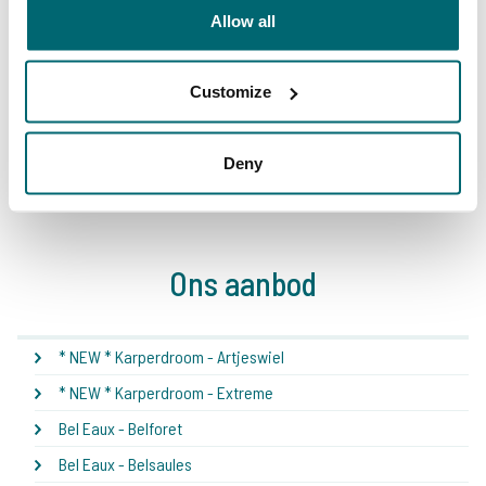
Allow all
Customize
1
2
3
4
5
6
7
8
Deny
Ons aanbod
* NEW * Karperdroom - Artjeswiel
* NEW * Karperdroom - Extreme
Bel Eaux - Belforet
Bel Eaux - Belsaules