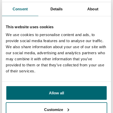
Consent
Details
About
9,4
9,3
This website uses cookies
Ons aanbod
Begeleiding
We use cookies to personalise content and ads, to
provide social media features and to analyse our traffic.
We also share information about your use of our site with
our social media, advertising and analytics partners who
may combine it with other information that you’ve
Van onze klanten
provided to them or that they’ve collected from your use
of their services.
Met karpervissen als passie, maar zonder
zeëen van tijd te hebben kies ik er heel vaak
voor om te vissen op de betaalwateren van
Allow all
The Carp Specialist. Dit om 2 heel simpele
redenen: Top service en grote keuze uit super
Customize