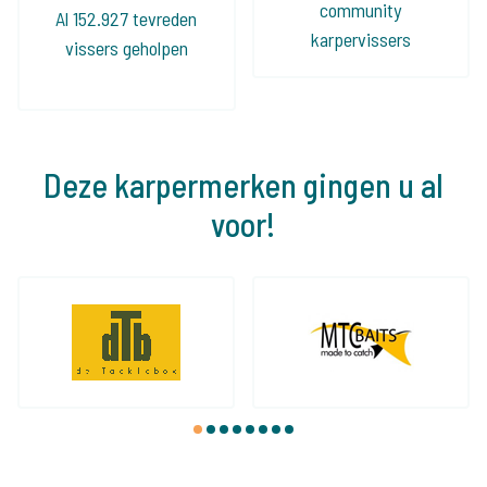
community
Al 152.927 tevreden
karpervissers
vissers geholpen
Deze karpermerken gingen u al
voor!
1
2
3
4
5
6
7
8