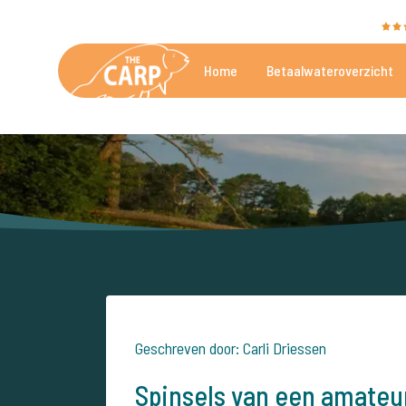
The Carp Specialist wordt beoordeeld met een
9,4
Home
Betaalwateroverzicht
De mooiste betaalwateren
Geschreven door: Carli Driessen
Spinsels van een amateur 