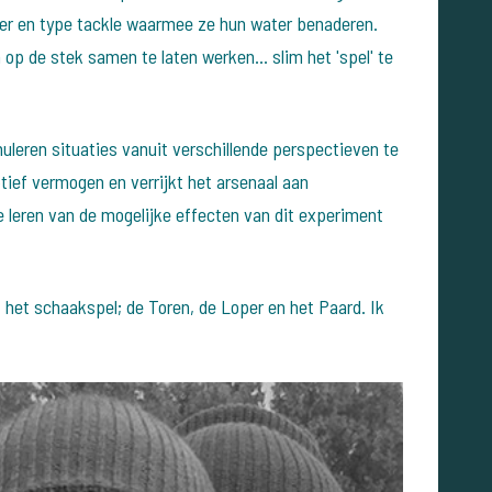
kter en type tackle waarmee ze hun water benaderen.
n op de stek samen te laten werken... slim het 'spel' te
muleren situaties vanuit verschillende perspectieven te
tief vermogen en verrijkt het arsenaal aan
e leren van de mogelijke effecten van dit experiment
t het schaakspel; de Toren, de Loper en het Paard. Ik