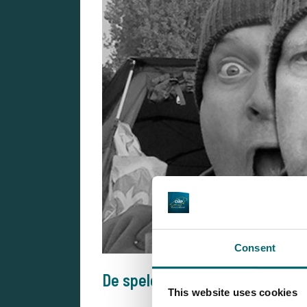
Consent
De spelers... ♖♗♘
This website uses cookies