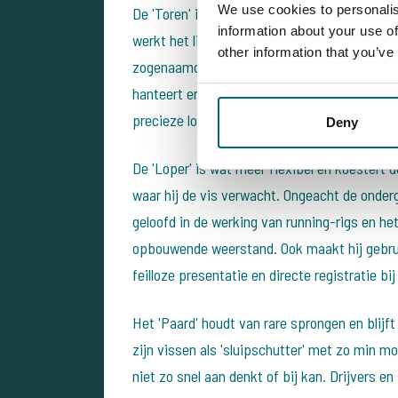
We use cookies to personalis
De 'Toren' is van nature wat serieus en recht
information about your use of
werkt het liefst op schone, harde plaatjes en
other information that you’ve
zogenaamde bolt-effect en geloofd in stand
hanteert er verschillende, afhankelijk van de
precieze locaties en het maximaliseren van 
Deny
De 'Loper' is wat meer flexibel en koestert 
waar hij de vis verwacht. Ongeacht de ondergr
geloofd in de werking van running-rigs en he
opbouwende weerstand. Ook maakt hij gebru
feilloze presentatie en directe registratie b
Het 'Paard' houdt van rare sprongen en blijft 
zijn vissen als 'sluipschutter' met zo min mog
niet zo snel aan denkt of bij kan. Drijvers e