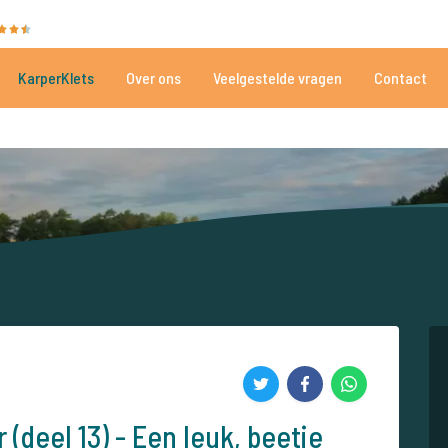
35086 beoordelingen
Heeft u hulp nodig?
Tel.
+
KarperKlets
Over ons
Veelgestelde vragen
Contact
Al meer dan 152.926 tevreden vissers
Voor én door karpervissers
(deel 13) - Een leuk, beetje