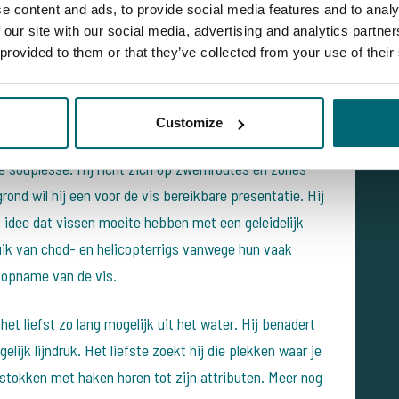
e content and ads, to provide social media features and to analy
lijnig. Geen excentrieke grappen aan zijn hengel! Hij
 our site with our social media, advertising and analytics partn
 met lijnen over de grond. Hij is overtuigt van het
 provided to them or that they’ve collected from your use of their
aard of combi-rigs met razend scherpe haken. Hij
 situatie. Zijn aandacht gaat uit naar het vinden van
prikkracht.
Customize
de souplesse. Hij richt zich op zwemroutes en zones
ond wil hij een voor de vis bereikbare presentatie. Hij
t idee dat vissen moeite hebben met een geleidelijk
ik van chod- en helicopterrigs vanwege hun vaak
ij opname van de vis.
het liefst zo lang mogelijk uit het water. Hij benadert
elijk lijndruk. Het liefste zoekt hij die plekken waar je
n stokken met haken horen tot zijn attributen. Meer nog