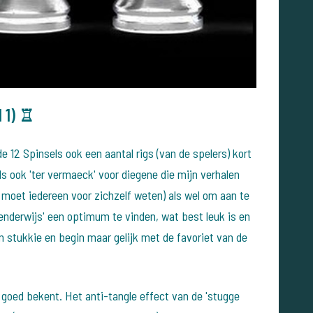
l 1) ♖
de 12 Spinsels ook een aantal rigs (van de spelers) kort
als ook 'ter vermaeck' voor diegene die mijn verhalen
t moet iedereen voor zichzelf weten) als wel om aan te
enderwijs' een optimum te vinden, wat best leuk is en
n stukkie en begin maar gelijk met de favoriet van de
 goed bekent. Het anti-tangle effect van de 'stugge