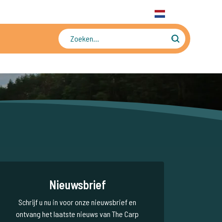
31 6 556 88 912
WhatsApp
+31 6 556 88 912
NL
Tienduizenden foto's en video's
Nieuwsbrief
Schrijf u nu in voor onze nieuwsbrief en
ontvang het laatste nieuws van The Carp