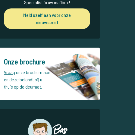
Specialist in uw mailbox!
Meld uzelf aan voor onze
nieuwsbrief
Onze brochure
Vraag
onze brochure aan
en deze belandt bij u
thuis op de deurmat.
Bas