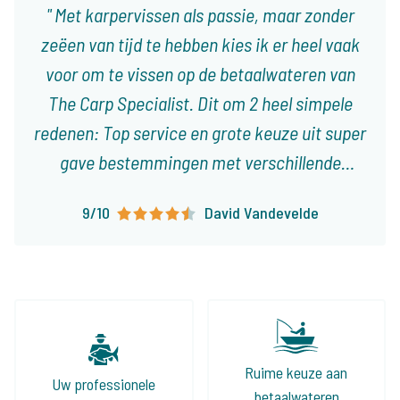
Met karpervissen als passie, maar zonder
zeëen van tijd te hebben kies ik er heel vaak
voor om te vissen op de betaalwateren van
The Carp Specialist. Dit om 2 heel simpele
redenen: Top service en grote keuze uit super
gave bestemmingen met verschillende
karakteristieken! Ieder type visser vindt er
9/10
David Vandevelde
visvakanties die op het lijf geschreven zijn!
Ruime keuze aan
Uw professionele
betaalwateren