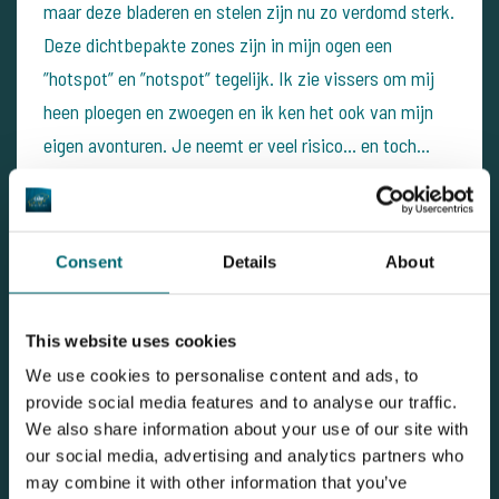
maar deze bladeren en stelen zijn nu zo verdomd sterk.
Deze dichtbepakte zones zijn in mijn ogen een
”hotspot” en ”notspot” tegelijk. Ik zie vissers om mij
heen ploegen en zwoegen en ik ken het ook van mijn
eigen avonturen. Je neemt er veel risico… en toch…
het blijft ”the place to be”.
Ik betrap mij erop dat ik rondjes aan het draaien ben in
Consent
Details
About
mijn hoofd. Het zogenaamde “draaikonten”… Dus vier
steuren verder lig ik er ook… all the way! Zij het wat in
de inhammen en op de iets meer open plekken. De
This website uses cookies
grensvlakken dus. ”Je moet toch dit risico nemen,
We use cookies to personalise content and ads, to
provide social media features and to analyse our traffic.
anders zit je er voor lul!” meldt mijn overbuurman mij
We also share information about your use of our site with
vriendelijk. Dit wanneer ik hem vraag hoe het hem
our social media, advertising and analytics partners who
verloopt en ik aangeef dat ik nogal wat steuren voor
may combine it with other information that you’ve