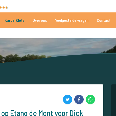
35086 beoordelingen
Heeft u hulp nodig?
Tel.
+
KarperKlets
Over ons
Veelgestelde vragen
Contact
Al meer dan 152.918 tevreden vissers
Voor én door karpervissers
op Etang de Mont voor Dick