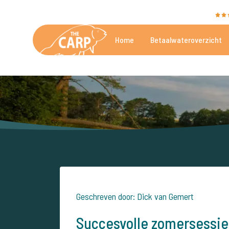
The Carp Specialist wordt beoordeeld met een
9,4
Home
Betaalwateroverzicht
De mooiste betaalwateren
Geschreven door: Dick van Gemert
Succesvolle zomersessie 