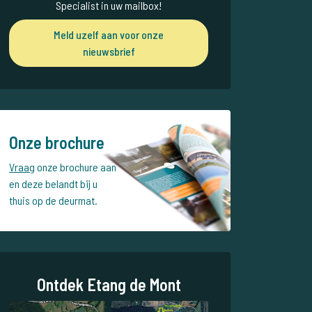
Specialist in uw mailbox!
Meld uzelf aan voor onze
nieuwsbrief
Onze brochure
Vraag
onze brochure aan
en deze belandt bij u
thuis op de deurmat.
Ontdek Etang de Mont