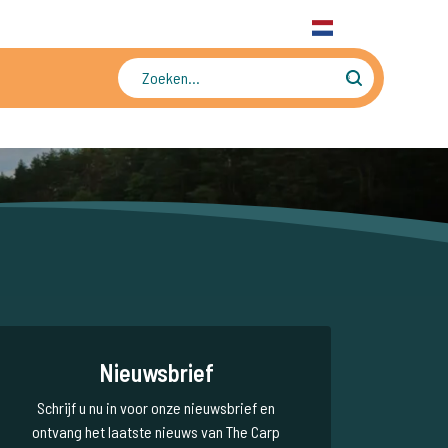
31 6 556 88 912
WhatsApp
+31 6 556 88 912
NL
Tienduizenden foto's en video's
Nieuwsbrief
Schrijf u nu in voor onze nieuwsbrief en
ontvang het laatste nieuws van The Carp