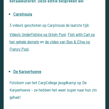
betaalwateren. Deze editie bespreken we:
CarpInsula
3 video’s geschoten op CarpInsula de laatste tijd:
Video’s Underfishing op Origin Pool
,
Fish with Carl op
het gehele domein
en
de video van Bas & Eliya op
Frenzy Pool
.
De Karperhoeve
Fotobom van het CarpCollege jeugdkamp op De
Karperhoeve - ze hebben het weer super naar hun zin
gehad!