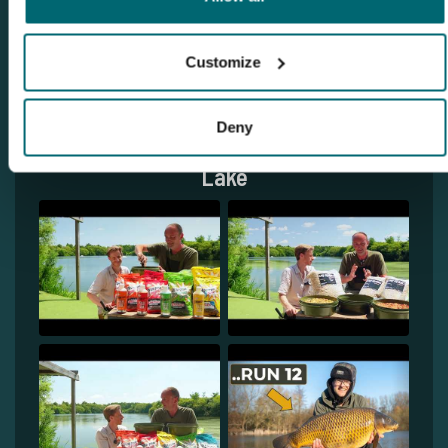
1
Customize
Deny
Ontdek De Karperhoeve - Timmy's
Lake