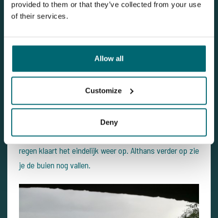
provided to them or that they’ve collected from your use
heb ik toch wat haakaas bij me, dan kan ik in ieder
of their services.
geval vissen.
17:00 uur lasagne, wat ben ik daaraantoe :-)
Allow all
Ondertussen is de wind ook gaan liggen. Zo af en toe
zie je wat leven bij de boeienlijn tussen stek 3 en 6.
Customize
Zaterdag 25 aug
Deny
02:00 uur het is opgehouden met droog zijn.
Na 6 uur
regen klaart het eindelijk weer op. Althans verder op zie
je de buien nog vallen.