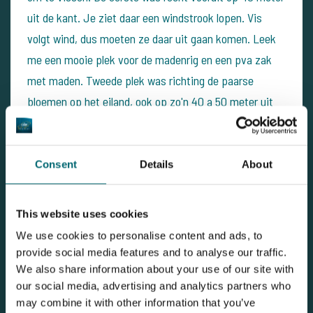
uit de kant. Je ziet daar een windstrook lopen. Vis
volgt wind, dus moeten ze daar uit gaan komen. Leek
me een mooie plek voor de madenrig en een pva zak
met maden.
Tweede plek was richting de paarse
bloemen op het eiland, ook op zo'n 40 a 50 meter uit
de kant. Daar zit ik ongeveer 2 meter voor de harde
plaat in de blubber.
Lijkt me een prima plek, ff iets
anders dan anderen doen. Daar heb ik 2 handjes van de
Consent
Details
About
mix met 2 mm pellets en hennep laten zakken.
Ik vis
er overheen met een 12 mm pop-up.
Ondertussen
This website uses cookies
tijdens het opbouwen mis ik toch wel wat. Het is weer
We use cookies to personalise content and ads, to
zo'n dag grrrr.
Wat ben ik allemaal vergeten: flesjes
provide social media features and to analyse our traffic.
water, verrekijker, bobbins, doos met haakaas,
We also share information about your use of our site with
our social media, advertising and analytics partners who
nachtbril, boilies, en waarschijnlijk nog meer wat ik nu
may combine it with other information that you’ve
nog niet mis.
Dat wordt extra improviseren, gelukkig