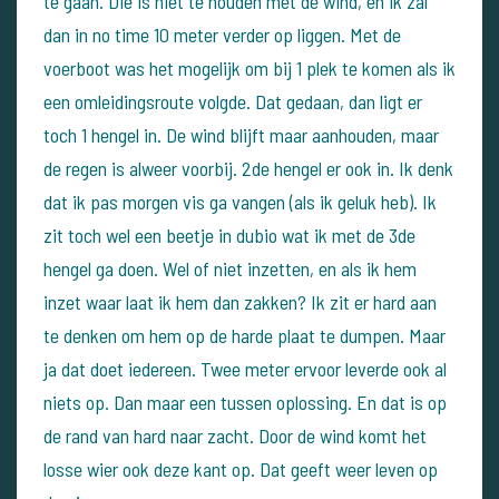
te gaan. Die is niet te houden met de wind, en ik zal
dan in no time 10 meter verder op liggen.
Met de
voerboot was het mogelijk om bij 1 plek te komen als ik
een omleidingsroute volgde. Dat gedaan, dan ligt er
toch 1 hengel in.
De wind blijft maar aanhouden, maar
de regen is alweer voorbij.
2de hengel er ook in.
Ik denk
dat ik pas morgen vis ga vangen (als ik geluk heb). Ik
zit toch wel een beetje in dubio wat ik met de 3de
hengel ga doen. Wel of niet inzetten, en als ik hem
inzet waar laat ik hem dan zakken?
Ik zit er hard aan
te denken om hem op de harde plaat te dumpen. Maar
ja dat doet iedereen. Twee meter ervoor leverde ook al
niets op. Dan maar een tussen oplossing. En dat is op
de rand van hard naar zacht.
Door de wind komt het
losse wier ook deze kant op. Dat geeft weer leven op