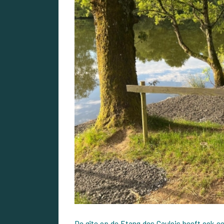
De gîte op de
Etang des Gaulois
heeft ook ee