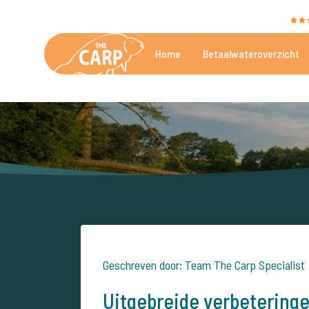
The Carp Specialist wordt beoordeeld met een
9,4
Home
Betaalwateroverzicht
De mooiste betaalwateren
Geschreven door: Team The Carp Specialist
Uitgebreide verbeteringe