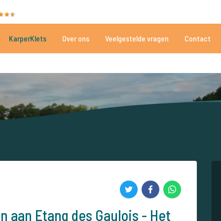
35101 beoordelingen
Heeft u hulp nodig?
Tel.
+
KarperKlets
Over ons
Veelgestelde vragen
Contact
Al meer dan 152.931 tevreden vissers
Voor én door karpervissers
n aan Etang des Gaulois - Het