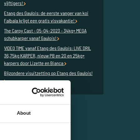
vijftigers!
Etang des Gaulois: de eerste vanger van koi
Falbala krijgt een gratis visvakantie!
The Carpy Cast - 05-04-2023 - 34kg+ MEGA
schubkarper vanaf Gaulois!
VIDEO TIME vanaf Etang des Gaulois: LIVE DRIL
36,75kg KARPER, nieuw PB en 20 en 25kg+
karpers door Lizette en Bianca
Bijzondere visuitzetting op Etang des Gaulois!
About