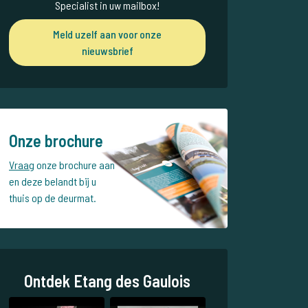
Specialist in uw mailbox!
Meld uzelf aan voor onze
nieuwsbrief
Onze brochure
Vraag
onze brochure aan
en deze belandt bij u
thuis op de deurmat.
Ontdek Etang des Gaulois