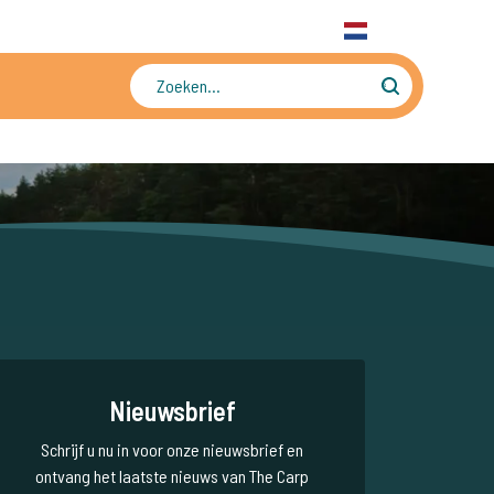
31 6 556 88 912
WhatsApp
+31 6 556 88 912
NL
Tienduizenden foto's en video's
Nieuwsbrief
Schrijf u nu in voor onze nieuwsbrief en
ontvang het laatste nieuws van The Carp