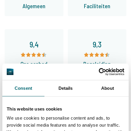
Algemeen
Faciliteiten
9,4
9,3
Ons aanbod
Begeleiding
Consent
Details
About
Van onze klanten
Toen ik jaren geleden in Frankrijk begon te
This website uses cookies
vissen wist ik niet waar ik moest boeken. Mijn
We use cookies to personalise content and ads, to
provide social media features and to analyse our traffic.
eerste reizen heb ik bij niet nader te noemen