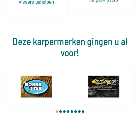
vissers geholpen
Deze karpermerken gingen u al
voor!
1
2
3
4
5
6
7
8