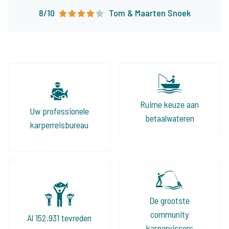
boeken onze visvakanties nu al ruim 10 jaar bij
8/10
Tom & Maarten Snoek
The Carp Specialist en zullen dat zonder
twijfel nog lang blijven doen!
Ruime keuze aan
Uw professionele
betaalwateren
karperreisbureau
De grootste
community
Al 152.931 tevreden
karpervissers