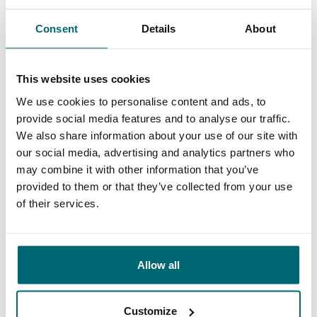
wateren aanbieden!
Consent
Details
About
8/10
Ada & Dick van Gemert
This website uses cookies
We use cookies to personalise content and ads, to
provide social media features and to analyse our traffic.
We also share information about your use of our site with
our social media, advertising and analytics partners who
may combine it with other information that you’ve
Ruime keuze aan
provided to them or that they’ve collected from your use
Uw professionele
betaalwateren
of their services.
karperreisbureau
Allow all
De grootste
Customize