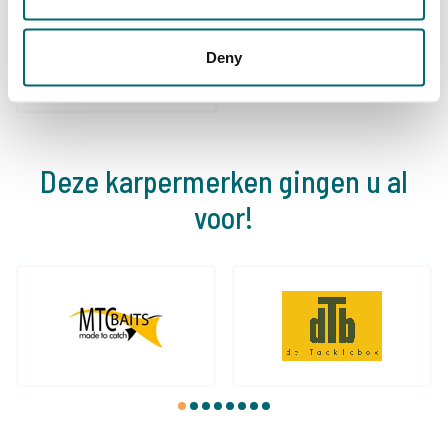
community
Al 152.931 tevreden
karpervissers
vissers geholpen
Deny
Deze karpermerken gingen u al
voor!
1
2
3
4
5
6
7
8