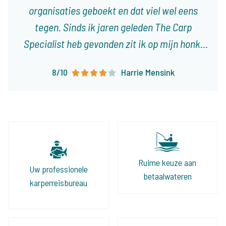
organisaties geboekt en dat viel wel eens
tegen. Sinds ik jaren geleden The Carp
Specialist heb gevonden zit ik op mijn honk,
met 3 tot 4 reizen per jaar weet ik dat het
8/10
Harrie Mensink
altijd goed is of goed komt. Er vallen steeds
meer nietszeggende wateren af en er komen
mooie voor terug, zowel voor de tent als de
volledig ingerichte huizen aan het water. Ook
het vissen met een groep vind ik geweldig, dit
jaar gaan we zelfs 2 keer op pad met zijn
Ruime keuze aan
Uw professionele
allen!
betaalwateren
karperreisbureau