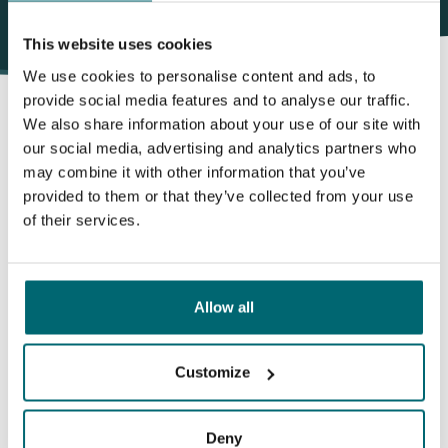
This website uses cookies
We use cookies to personalise content and ads, to
provide social media features and to analyse our traffic.
We also share information about your use of our site with
our social media, advertising and analytics partners who
Daarom boekt u bij The Carp
may combine it with other information that you’ve
provided to them or that they’ve collected from your use
Specialist
of their services.
35086 vissers
hebben ons al beoordeeld
Allow all
Customize
9,7
9,2
Deny