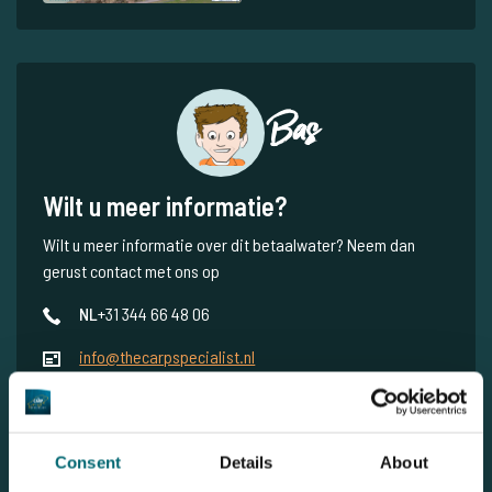
Bas
Wilt u meer informatie?
Wilt u meer informatie over dit betaalwater? Neem dan
gerust contact met ons op
NL
+31 344 66 48 06
info@thecarpspecialist.nl
WhatsApp
+31 6 556 88 912
Consent
Details
About